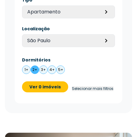
Tipo
Apartamento
Localização
São Paulo
Dormitórios
1+
2+
3+
4+
5+
Ver 0 imóveis
Selecionar mais filtros