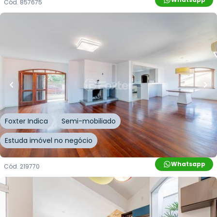
Cód.
857675
R$
2.420.000,00
R$
2.200.000,00
645
m²
•
4
quartos
•
8
banheiros
•
3
vagas
Casa
Rua Professor Xavier Simões
,
Sétimo Céu
,
Porto
Alegre
Foxter Indica
Semi-mobiliado
Estuda imóvel no negócio
Whatsapp
Cód.
219770
R$
2.700.000,00
R$
2.430.000,00