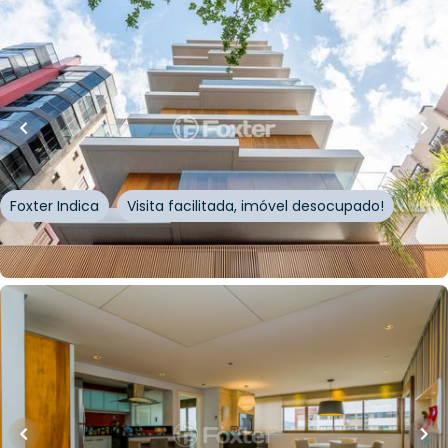
R$
1.199.000,00
R$
1.079.000,00
10
% OFF
101
m²
•
3
quartos
•
2
banheiros
•
2
vagas
Apartamento • Haus 175
Rua Coronel Camisão
,
Higienópolis
,
Porto Alegre
Foxter Indica
Visita facilitada, imóvel desocupado!
Whatsapp
Cód.
378583
R$
838.950,00
R$
799.000,00
94
m²
•
3
quartos
•
2
banheiros
•
3
vagas
Apartamento • Aquarelle
Rua Domingos Martins
,
Cristo Redentor
,
Porto Alegre