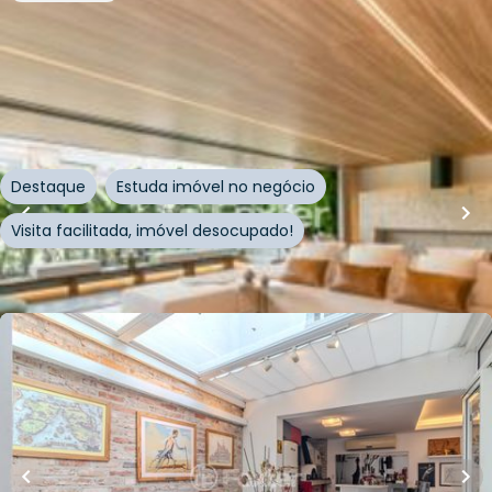
R$
6.414.921,00
R$
5.965.877,00
323
m²
•
3
quartos
•
5
banheiros
•
3
vagas
Apartamento • Nilo Square Residence Resort
Rua Tomaz Gonzaga
,
Boa Vista
,
Porto Alegre
Destaque
Estuda imóvel no negócio
Visita facilitada, imóvel desocupado!
Whatsapp
Cód.
1011618
R$
2.150.000,00
R$
2.042.500,00
357
m²
•
5
quartos
•
5
banheiros
•
2
vagas
Casa
Rua Professor Juvenal Miler
,
Rio Branco
,
Porto Alegre