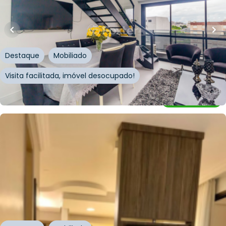
Apartamento • Edifício Freitas 300
Rua Professor Freitas e Castro
,
Azenha
,
Porto Alegre
Destaque
Mobiliado
Visita facilitada, imóvel desocupado!
Whatsapp
Cód.
215381
R$
720.000,00
R$
595.000,00
17
% OFF
57
m²
•
1
quarto
•
1
banheiro
•
1
vaga
Apartamento • Il Giardino
Rua Jardim Cristofel
,
Moinhos de Vento
,
Porto Alegre