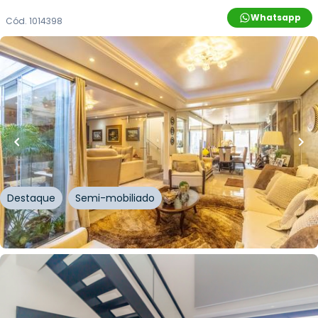
Whatsapp
Cód.
1014398
R$
1.567.500,00
R$
1.400.000,00
11
% OFF
280
m²
•
3
quartos
•
5
banheiros
•
2
vagas
Casa
Rua Alfredo Miranda Obino
,
Jardim Itu
,
Porto Alegre
Destaque
Semi-mobiliado
Whatsapp
Cód.
222144
R$
589.900,00
R$
546.000,00
58
m²
•
1
quarto
•
2
banheiros
•
1
vaga