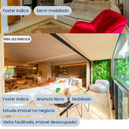
Foxter Indica
Semi-mobiliado
Whatsapp
Cód.
244029
Mês da Melnick
R$
4.131.210,00
R$
3.304.968,00
20
% OFF
144
m²
•
3
quartos
•
3
banheiros
•
2
vagas
Apartamento • Seen Menino Deus
Rua Marcílio Dias
,
Menino Deus
,
Porto Alegre
Foxter Indica
Anúncio Novo
Mobiliado
Estuda imóvel no negócio
Visita facilitada, imóvel desocupado!