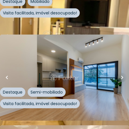
Destaque
Mobiliado
Visita facilitada, imóvel desocupado!
Whatsapp
Cód.
822069
R$
750.000,00
R$
712.500,00
61
m²
•
1
quarto
•
1
banheiro
•
1
vaga
Apartamento Garden • Garden Home Resort
Avenida Otto Niemeyer
,
Tristeza
,
Porto Alegre
Destaque
Semi-mobiliado
Visita facilitada, imóvel desocupado!
Whatsapp
Cód.
930521