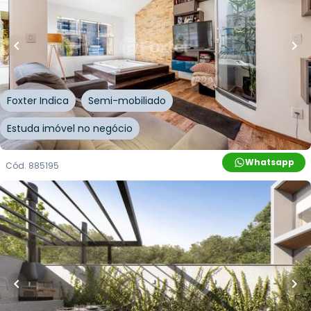
10
% OFF
240
m²
•
3
quartos
•
5
banheiros
•
4
vagas
Edifício Inteiro
Rua Luiz Afonso
,
Cidade Baixa
,
Porto Alegre
Foxter Indica
Semi-mobiliado
Estuda imóvel no negócio
Whatsapp
Cód.
885195
R$
927.941,00
R$
790.000,00
15
% OFF
91
m²
•
1
quarto
•
2
banheiros
•
0
vagas
Apartamento Garden • Bilbao
Rua Vasco da Gama
,
Bom Fim
,
Porto Alegre