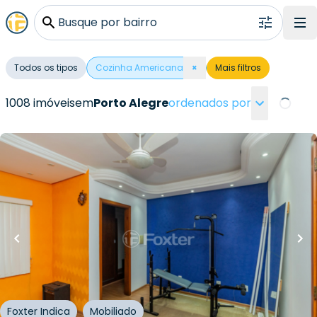
Busque por bairro
Todos os tipos
Cozinha Americana
×
Mais filtros
1008 imóveis
em
Porto Alegre
ordenados por
Loading
R$
330.000,00
R$
297.000,00
10
% OFF
51
m²
•
1
quarto
•
1
banheiro
•
1
vaga
Apartamento • Engenho
Avenida Coronel Lucas de Oliveira
,
Petrópolis
,
Porto
Alegre
Foxter Indica
Mobiliado