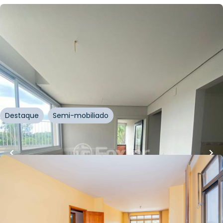
R$
810.000,00
R$
769.500,00
142
m²
•
4
quartos
•
3
banheiros
•
3
vagas
Apartamento • Condomínio Bay Side Residence
Avenida Coronel Marcos
,
Pedra Redonda
,
Porto
Alegre
Destaque
Semi-mobiliado
Whatsapp
Cód.
863582
R$
980.000,00
R$
931.000,00
300
m²
•
6
quartos
•
8
banheiros
•
4
vagas
Casa