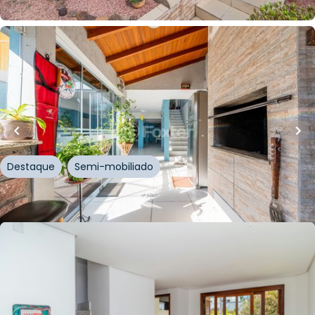
Whatsapp
Cód.
311447
R$
765.000,00
R$
726.750,00
257
m²
•
3
quartos
•
4
banheiros
•
0
vagas
Casa
Rua Oscar Schneider
,
Medianeira
,
Porto Alegre
Destaque
Semi-mobiliado
Whatsapp
Cód.
899342
R$
450.000,00
152
m²
•
3
quartos
•
2
banheiros
•
2
vagas
Casa