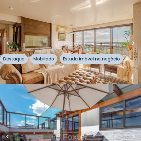
R$
1.415.000,00
R$
1.350.000,00
94
m²
•
3
quartos
•
2
banheiros
•
2
vagas
Apartamento • Victoria Garden
Rua Doutor Mário Totta
,
Tristeza
,
Porto Alegre
Destaque
Mobiliado
Estuda imóvel no negócio
Whatsapp
Cód.
883575
R$
1.790.000,00
R$
1.611.000,00
10
% OFF
259
m²
•
3
quartos
•
3
banheiros
•
2
vagas
Cobertura • Boulevar Duvalier
Travessa Jaguarão
,
São João
,
Porto Alegre