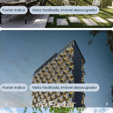
Foxter Indica
Visita facilitada, imóvel desocupado!
Whatsapp
Cód.
243287
R$
400.000,00
R$
340.000,00
15
% OFF
20
m²
•
1
quarto
•
1
banheiro
•
0
vagas
Loft • Hola
Rua Gonçalves Dias
,
Menino Deus
,
Porto Alegre
Foxter Indica
Visita facilitada, imóvel desocupado!
Whatsapp
Cód.
983984