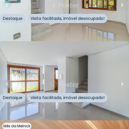
Rua Manoel Fernandes
,
Guarujá
,
Porto Alegre
Destaque
Visita facilitada, imóvel desocupado!
Whatsapp
Cód.
558417
R$
470.000,00
152
m²
•
3
quartos
•
2
banheiros
•
2
vagas
Casa
Rua Manoel Fernandes
,
Guarujá
,
Porto Alegre
Destaque
Visita facilitada, imóvel desocupado!
Whatsapp
Cód.
555257
Mês da Melnick