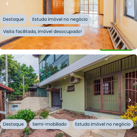
Avenida Copacabana
,
Tristeza
,
Porto Alegre
Destaque
Estuda imóvel no negócio
Visita facilitada, imóvel desocupado!
Whatsapp
Cód.
257890
R$
712.500,00
R$
641.250,00
10
% OFF
281
m²
•
4
quartos
•
3
banheiros
•
3
vagas
Casa
Rua Bento Rosa
,
Sarandi
,
Porto Alegre
Destaque
Semi-mobiliado
Estuda imóvel no negócio