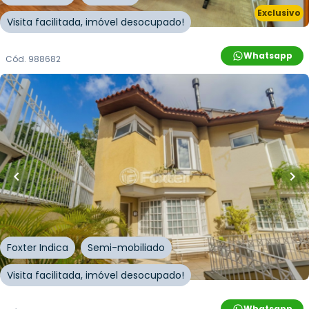
Exclusivo
Visita facilitada, imóvel desocupado!
Whatsapp
Cód.
988682
R$
1.196.000,00
R$
1.076.400,00
10
% OFF
251
m²
•
4
quartos
•
4
banheiros
•
4
vagas
Casa em Condomínio • Condomínio Residencial
Saint Claire
Rua Quatorze de Julho
,
Boa Vista
,
Porto Alegre
Foxter Indica
Semi-mobiliado
Visita facilitada, imóvel desocupado!
Whatsapp