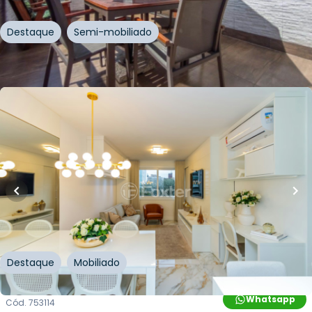
Destaque
Semi-mobiliado
Whatsapp
Cód.
222362
R$
950.000,00
R$
810.000,00
15
% OFF
54
m²
•
1
quarto
•
2
banheiros
•
2
vagas
Apartamento • Emilio 111 Boutique Residences
Alameda Emílio de Menezes
,
Três Figueiras
,
Porto
Alegre
Destaque
Mobiliado
Whatsapp
Cód.
753114