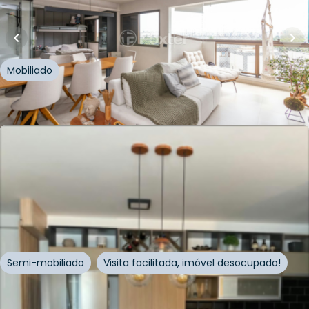
Apartamento • Edifício Heliodora
Rua Heliodora
,
Santana
,
São Paulo
Mobiliado
Whatsapp
Cód.
837331
R$
355.000,00
R$
337.250,00
37
m²
•
1
quarto
•
1
banheiro
•
0
vagas
Apartamento • Mobi One Santana
Rua Alfredo Pujol
,
Santana
,
São Paulo
Semi-mobiliado
Visita facilitada, imóvel desocupado!
Whatsapp
Cód.
988658