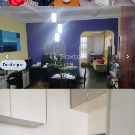
R$
1.900.000,00
240
m²
•
4
quartos
•
3
banheiros
•
10
vagas
Casa
Rua Ezequiel Freire
,
Santana
,
São Paulo
Destaque
Whatsapp
Cód.
485479
R$
830.000,00
115
m²
•
3
quartos
•
3
banheiros
•
2
vagas
Apartamento • Edificio Santana Green
Rua Marechal Hermes da Fonseca
,
Santana
,
São