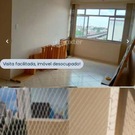
R$
425.000,00
R$
403.750,00
65
m²
•
0
quartos
•
2
banheiros
•
0
vagas
Sala / Conjunto Comercial • Edificio Cruzeiro do
Sul
Avenida Cruzeiro do Sul
,
Santana
,
São Paulo
Visita facilitada, imóvel desocupado!
Whatsapp
Cód.
983817
R$
454.100,00
40
m²
•
1
quarto
•
1
banheiro
•
1
vaga
Apartamento • Doll Residence
Rua Pedro Doll
,
Santana
,
São Paulo