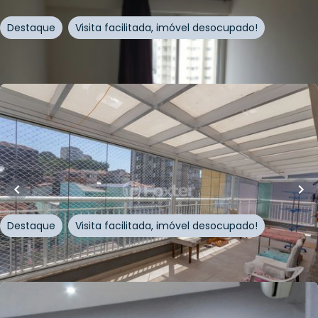
Destaque
Visita facilitada, imóvel desocupado!
Whatsapp
Cód.
334200
R$
855.000,00
R$
795.000,00
101
m²
•
1
quarto
•
2
banheiros
•
1
vaga
Apartamento • Up Life
Rua Doutor Olavo Egídio
,
Santana
,
São Paulo
Destaque
Visita facilitada, imóvel desocupado!
Whatsapp
Cód.
373193
R$
549.900,00