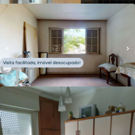
R$
400.000,00
70
m²
•
1
quarto
•
1
banheiro
•
1
vaga
Apartamento • Edificio Damasco
Rua Ezequiel Freire
,
Santana
,
São Paulo
Visita facilitada, imóvel desocupado!
Whatsapp
Cód.
334450
R$
499.000,00
97
m²
•
2
quartos
•
2
banheiros
•
1
vaga
Apartamento • Gen Francisco Alves do
Nascimento Pinto