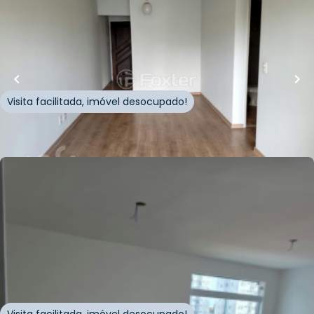
60
m²
•
2
quartos
•
1
banheiro
•
1
vaga
Apartamento • Residencial das Sequoias
Rua Alfredo Pujol
,
Santana
,
São Paulo
Visita facilitada, imóvel desocupado!
Whatsapp
Cód.
927798
R$
280.000,00
R$
266.000,00
25
m²
•
1
quarto
•
1
banheiro
•
0
vagas
Apartamento • Empreendimento Chemin Del
Pra, 82 - São Paulo/SP
Rua Chemin Del Pra
,
Santana
,
São Paulo