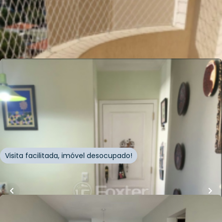
Whatsapp
Cód.
917807
R$
550.000,00
60
m²
•
2
quartos
•
1
banheiro
•
2
vagas
Apartamento • Edifício Atlanta
Rua Aluísio Azevedo
,
Santana
,
São Paulo
Visita facilitada, imóvel desocupado!
Whatsapp
Cód.
334876
R$
450.000,00
R$
427.500,00