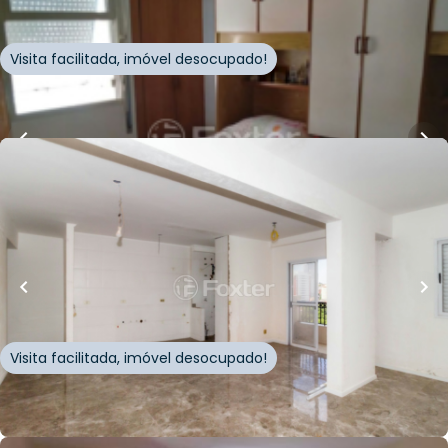
Rua Chemin Del Pra
,
Santana
,
São Paulo
Visita facilitada, imóvel desocupado!
Whatsapp
Cód.
334680
R$
1.100.000,00
95
m²
•
4
quartos
•
3
banheiros
•
2
vagas
Apartamento • Edifício Villa Inglesa
Avenida Marechal Eurico Gaspar Dutra
,
Santana
,
São
Paulo
Visita facilitada, imóvel desocupado!
Whatsapp
Cód.
847840