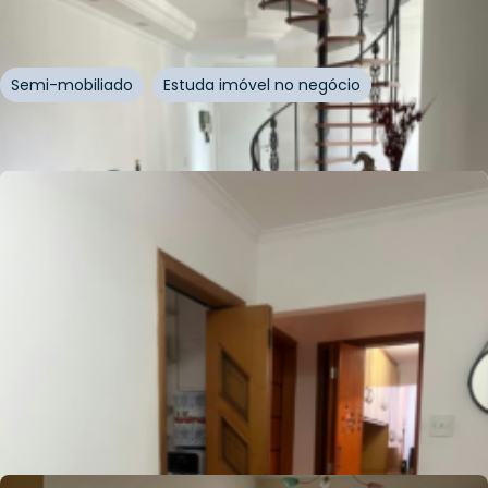
Rua Alfredo Pujol
,
Santana
,
São Paulo
Semi-mobiliado
Estuda imóvel no negócio
Whatsapp
Cód.
871141
R$
590.000,00
R$
560.500,00
123
m²
•
2
quartos
•
1
banheiro
•
1
vaga
Apartamento • Edificio Sao Sebastiao
Rua Duarte de Azevedo
,
Santana
,
São Paulo
Whatsapp
Cód.
333413