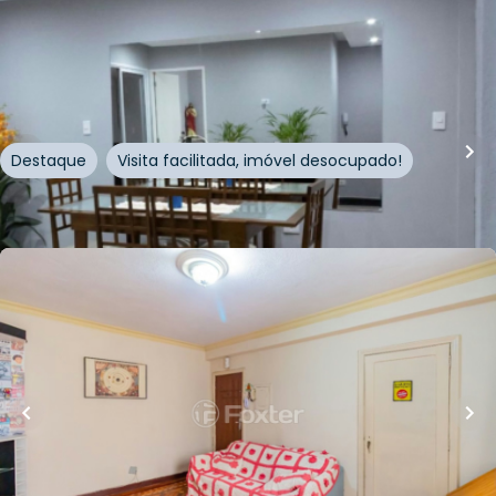
75
m²
•
3
quartos
•
2
banheiros
•
1
vaga
Apartamento • Edificio Damasco
Rua Ezequiel Freire
,
Santana
,
São Paulo
Destaque
Visita facilitada, imóvel desocupado!
Whatsapp
Cód.
334394
R$
522.500,00
R$
496.375,00
85
m²
•
3
quartos
•
1
banheiro
•
0
vagas
Apartamento • Edificio a Rossi
Rua Amaral Gama
,
Santana
,
São Paulo