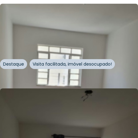
R$
420.000,00
76
m²
•
2
quartos
•
1
banheiro
•
0
vagas
Apartamento • Edifício Amambaí
Rua Doutor César
,
Santana
,
São Paulo
Destaque
Visita facilitada, imóvel desocupado!
Whatsapp
Cód.
334278
R$
382.809,96
R$
370.000,00
42
m²
•
1
quarto
•
1
banheiro
•
1
vaga
Apartamento • Edifício Voluntários
Rua Voluntários da Pátria
,
Santana
,
São Paulo