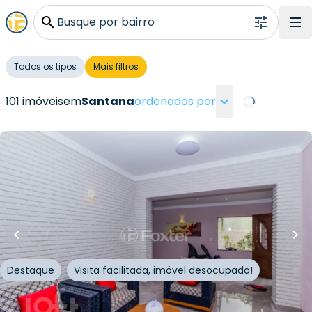
Busque por bairro
Todos os tipos
Mais filtros
101 imóveis
em
Santana
ordenados por
Loading...
R$
2.430.000,00
R$
2.308.500,00
480
m²
•
3
quartos
•
3
banheiros
•
2
vagas
Casa
Rua Engenheiro Mac Lean
,
Santana
,
São Paulo
Destaque
Visita facilitada, imóvel desocupado!
Whatsapp
Cód.
819788