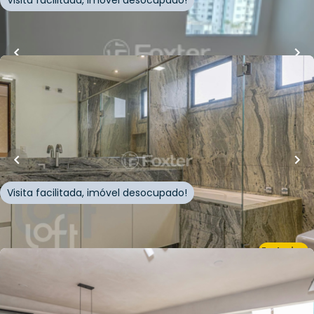
Visita facilitada, imóvel desocupado!
Whatsapp
Cód.
968637
R$
2.100.000,00
220
m²
•
4
quartos
•
5
banheiros
•
3
vagas
Apartamento • Edificio Jangadeiro
Rua Francisca Júlia
,
Santana
,
São Paulo
Visita facilitada, imóvel desocupado!
Whatsapp
Cód.
398898
Exclusivo
R$
890.000,00
70
m²
•
1
quarto
•
2
banheiros
•
1
vaga