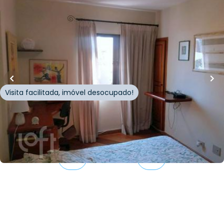
R$
1.100.000,00
156
m²
•
4
quartos
•
3
banheiros
•
3
vagas
Apartamento • Cond Edif Solar de Evora
Rua Daniel Rossi
,
Santana
,
São Paulo
Visita facilitada, imóvel desocupado!
Whatsapp
Cód.
334681
Página
1
de
5