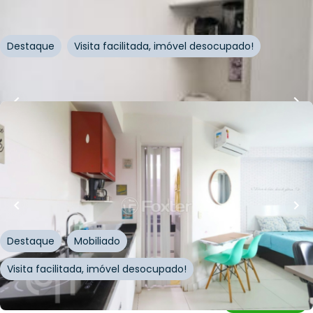
Paulo
Destaque
Visita facilitada, imóvel desocupado!
Whatsapp
Cód.
334465
R$
350.000,00
R$
350.000,00
24
m²
•
1
quarto
•
1
banheiro
•
0
vagas
Kitnet / JK / Studio • Edifício Wise
Rua Voluntários da Pátria
,
Santana
,
São Paulo
Destaque
Mobiliado
Visita facilitada, imóvel desocupado!
Whatsapp
Cód.
370879