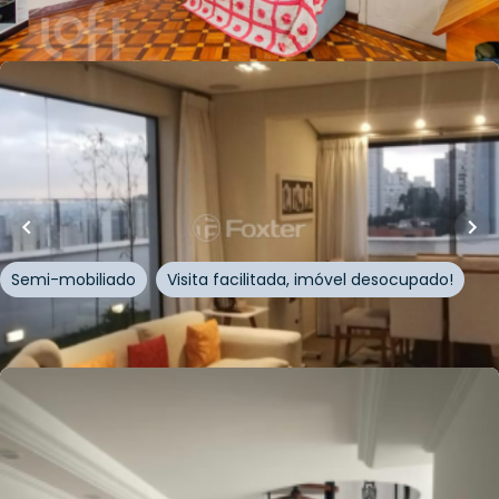
Whatsapp
Cód.
333415
R$
1.605.500,00
227
m²
•
3
quartos
•
2
banheiros
•
0
vagas
Cobertura • Solar de Luahe
Rua Cônego Manuel Vaz
,
Santana
,
São Paulo
Semi-mobiliado
Visita facilitada, imóvel desocupado!
Whatsapp
Cód.
870879
R$
1.045.000,00
148
m²
•
3
quartos
•
1
banheiro
•
2
vagas
Cobertura • Codominio Edificio Alan