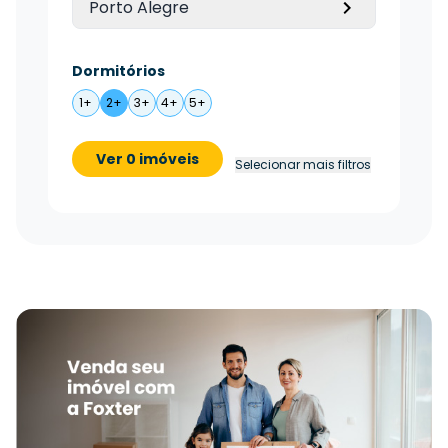
Porto Alegre
Dormitórios
1+
2+
3+
4+
5+
Ver 0 imóveis
Selecionar mais filtros