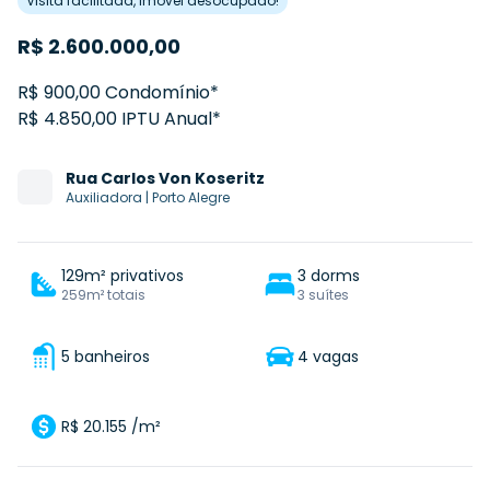
Visita facilitada, imóvel desocupado!
R$
2.600.000,00
R$ 900,00 Condomínio*
R$ 4.850,00 IPTU Anual*
Rua
Carlos Von Koseritz
Auxiliadora
|
Porto Alegre
129m² privativos
3 dorms
259m² totais
3 suítes
5 banheiros
4 vagas
R$ 20.155 /m²