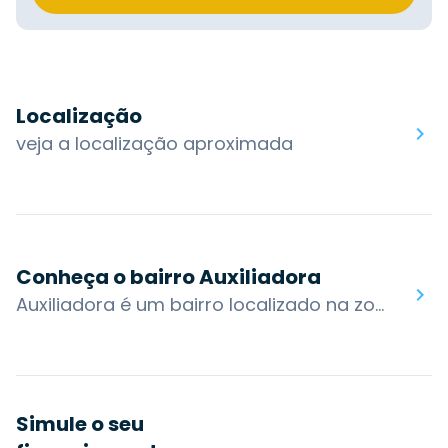
Localização
veja a localização aproximada
Conheça o bairro Auxiliadora
Auxiliadora é um bairro localizado na zona norte de Porto Alegre, está inserido em uma região nobre que reúne um grupo de dezenove bairros com afinidades entre si. A área em que está compreendida é uma das partes mais antigas da cidade, que se desenvolveu ao redor do Centro Histórico.Possui ruas planejadas, um misto de casas antigas e edifícios mais modernos e oferece um comércio variado com bares, casas noturnas e restaurantes.O bairro também possui acesso por algumas das principais vias da cidade: Av. Plínio Brasil Milano, R. 24 de Outubro, Av. Carlos Gomes, Marquês do Pombal, R. Marcelo GamaOs bairros nos arredores são: Mont'Serrat, Boa Vista, Higienópolis, Moinhos de Vento, Rio Branco, Bela Vista, Protásio AlvesVocê encontra no bairro Auxiliadora: Colégio Estadual Piratini, Hospital Militar de Área de Porto Alegre, La Mafia Barbearia Social Club, Zaffari Bordini
Simule o seu