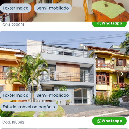
Foxter Indica
Semi-mobiliado
Whatsapp
Cód.
220091
R$
1.398.000,00
R$
1.272.000,00
333
m²
•
3
quartos
•
3
banheiros
•
2
vagas
Casa em Condomínio • Condomínio Ville Liberté
I
Rua Adriano Pereira da Silva
,
Vila Nova
,
Porto Alegre
Foxter Indica
Semi-mobiliado
Estuda imóvel no negócio
Whatsapp
Cód.
196682