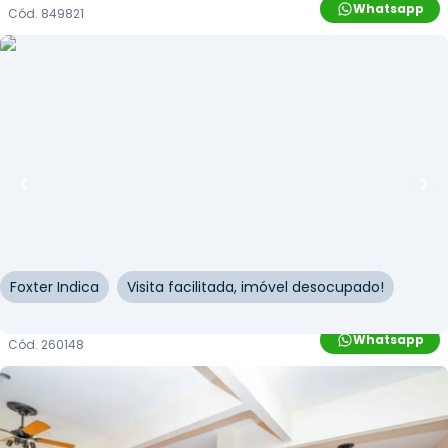
Whatsapp
Cód.
849821
R$
263.000,00
R$
238.000,00
10
% OFF
56
m²
•
0
quartos
•
2
banheiros
•
0
vagas
Sala / Conjunto Comercial • Edifício Osvaldo
Cruz
Rua dos Andradas
,
Centro Histórico
,
Porto Alegre
Foxter Indica
Visita facilitada, imóvel desocupado!
Whatsapp
Cód.
260148
R$
129.900,00
R$
116.910,00