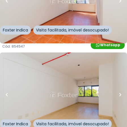
Doca
Rua General Souza Doca
,
Petrópolis
,
Porto Alegre
Foxter Indica
Visita facilitada, imóvel desocupado!
Whatsapp
Cód.
854547
R$
150.000,00
R$
135.000,00
10
% OFF
29
m²
•
0
quartos
•
1
banheiro
•
1
vaga
Sala / Conjunto Comercial • Comercial Souza
Doca
Rua General Souza Doca
,
Petrópolis
,
Porto Alegre
Foxter Indica
Visita facilitada, imóvel desocupado!