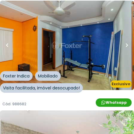
R$
330.000,00
R$
297.000,00
10
% OFF
51
m²
•
1
quarto
•
1
banheiro
•
1
vaga
Apartamento • Engenho
Avenida Coronel Lucas de Oliveira
,
Petrópolis
,
Porto
Alegre
Foxter Indica
Mobiliado
Exclusivo
Visita facilitada, imóvel desocupado!
Whatsapp
Cód.
988682
R$
1.850.000,00
R$
1.757.000,00