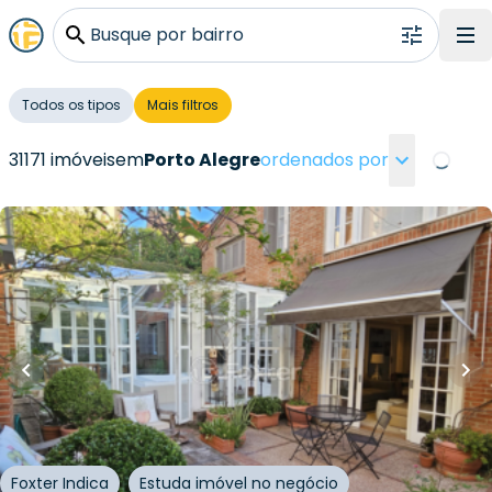
Busque por bairro
Todos os tipos
Mais filtros
31171 imóveis
em
Porto Alegre
ordenados por
Loading
R$
3.500.111,00
R$
3.150.099,90
10
% OFF
400
m²
•
3
quartos
•
4
banheiros
•
5
vagas
Casa
Rua Professor Ulisses Cabral
,
Chácara das Pedras
,
Porto Alegre
Foxter Indica
Estuda imóvel no negócio