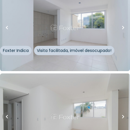
R$
501.498,00
10
% OFF
74
m²
•
3
quartos
•
2
banheiros
•
2
vagas
Apartamento • Frei Germano
Rua Frei Germano
,
Partenon
,
Porto Alegre
Foxter Indica
Visita facilitada, imóvel desocupado!
Whatsapp
Cód.
834191
R$
557.220,00
R$
501.498,00
10
% OFF
74
m²
•
3
quartos
•
2
banheiros
•
2
vagas
Apartamento • Frei Germano
Rua Frei Germano
,
Partenon
,
Porto Alegre