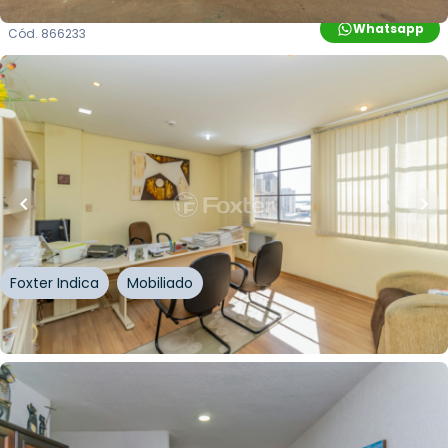
Whatsapp
Cód.
866233
R$
111.150,00
R$
100.035,00
10
% OFF
23
m²
•
0
quartos
•
1
banheiro
•
0
vagas
Sala / Conjunto Comercial • Edifício Cimex Uhr
Rua Doutor Flores
,
Centro Histórico
,
Porto Alegre
Foxter Indica
Mobiliado
Whatsapp
Cód.
261547
R$
179.550,00
R$
152.000,00
15
% OFF