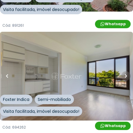
Visita facilitada, imóvel desocupado!
Whatsapp
Cód.
891261
R$
255.000,00
R$
229.500,00
10
% OFF
41
m²
•
1
quarto
•
1
banheiro
•
1
vaga
Apartamento • Edifício Pateo Lisboa
Avenida Polônia
,
São Geraldo
,
Porto Alegre
Foxter Indica
Semi-mobiliado
Visita facilitada, imóvel desocupado!
Whatsapp
Cód.
694262