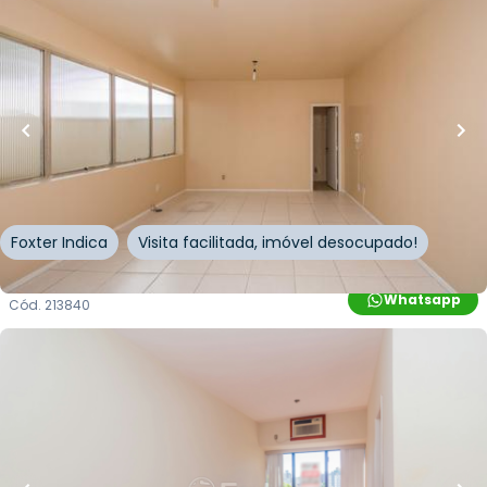
R$
95.000,00
R$
85.500,00
10
% OFF
53
m²
•
0
quartos
•
1
banheiro
•
0
vagas
Sala / Conjunto Comercial • Centro Profissional
Floresta
Avenida Cristóvão Colombo
,
Floresta
,
Porto Alegre
Foxter Indica
Visita facilitada, imóvel desocupado!
Whatsapp
Cód.
213840
R$
150.000,00
R$
135.000,00
10
% OFF
29
m²
•
0
quartos
•
1
banheiro
•
1
vaga
Sala / Conjunto Comercial • Comercial Souza