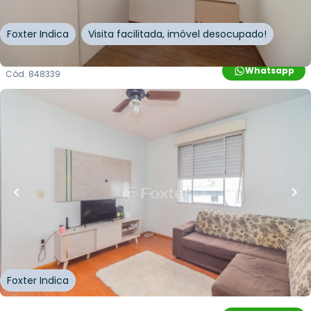
Foxter Indica
Visita facilitada, imóvel desocupado!
Whatsapp
Cód.
848339
R$
180.000,00
R$
162.000,00
10
% OFF
38
m²
•
1
quarto
•
1
banheiro
•
1
vaga
Apartamento • Conjunto Residencial Monte
Bello
Avenida Professor Oscar Pereira
,
Azenha
,
Porto
Alegre
Foxter Indica