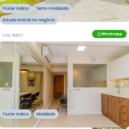
Foxter Indica
Semi-mobiliado
Estuda imóvel no negócio
Whatsapp
Cód.
182071
R$
209.000,00
R$
188.100,00
10
% OFF
40
m²
•
0
quartos
•
2
banheiros
•
0
vagas
Sala / Conjunto Comercial • Centro Profissional
Firenze
Avenida Taquara
,
Petrópolis
,
Porto Alegre
Foxter Indica
Mobiliado