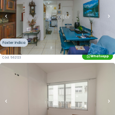
40
m²
•
2
quartos
•
1
banheiro
•
1
vaga
Apartamento • Residencial Vida Alegre Sarandi
Avenida Francisco Silveira Bitencourt
,
Sarandi
,
Porto
Alegre
Foxter Indica
Whatsapp
Cód.
562123
R$
405.000,00
R$
364.500,00
10
% OFF
260
m²
•
0
quartos
•
1
banheiro
•
0
vagas
Sala / Conjunto Comercial • Edifício Centro
Profissional Roberto Fuhrnann
Rua Almirante Barroso
,
Floresta
,
Porto Alegre