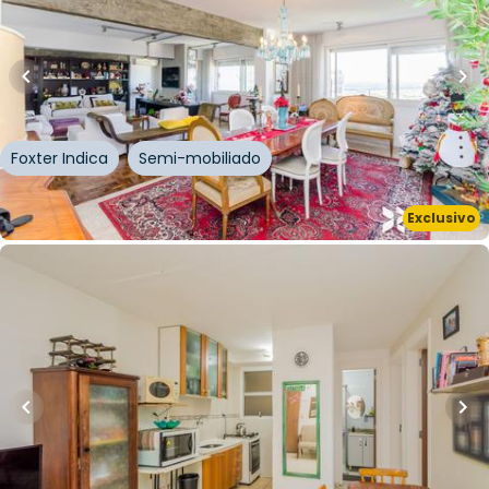
248
m²
•
3
quartos
•
3
banheiros
•
2
vagas
Apartamento • Edifício Vila Rica
Avenida Independência
,
Independência
,
Porto
Alegre
Foxter Indica
Semi-mobiliado
Whatsapp
Exclusivo
Cód.
203504
R$
135.000,00
R$
121.500,00
10
% OFF
39
m²
•
2
quartos
•
1
banheiro
•
1
vaga
Apartamento • Residencial 26 De Março
Rua Vinte e Seis de Março
,
Mário Quintana
,
Porto
Alegre