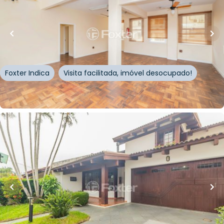
10
% OFF
78
m²
•
0
quartos
•
1
banheiro
•
0
vagas
Sala / Conjunto Comercial • Edifício Guarani
Rua Doutor Flores
,
Centro Histórico
,
Porto Alegre
Foxter Indica
Visita facilitada, imóvel desocupado!
Whatsapp
Cód.
274193
R$
1.170.000,00
R$
1.053.000,00
10
% OFF
238
m²
•
5
quartos
•
5
banheiros
•
2
vagas
Casa
Rua Engenheiro Coelho Parreira
,
Ipanema
,
Porto
Alegre