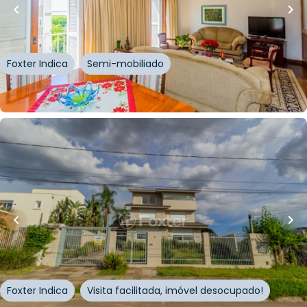
Apartamento • Condomínio Jardim Germânia
Rua Otávio Dutra
,
Santa Tereza
,
Porto Alegre
Foxter Indica
Semi-mobiliado
Whatsapp
Cód.
226799
R$
5.300.000,00
R$
4.770.000,00
10
% OFF
600
m²
•
4
quartos
•
6
banheiros
•
9
vagas
Casa
Rua General Salvador Pinheiro
,
Vila Jardim
,
Porto
Alegre
Foxter Indica
Visita facilitada, imóvel desocupado!