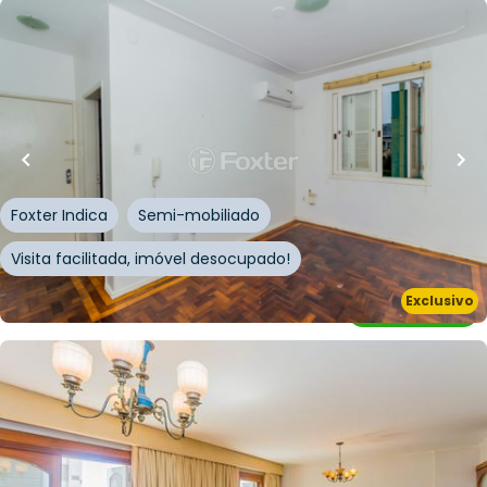
R$
230.000,00
R$
218.500,00
59
m²
•
2
quartos
•
1
banheiro
•
0
vagas
Apartamento • Edifício Praia De Belas
Avenida Praia de Belas
,
Praia de Belas
,
Porto Alegre
Foxter Indica
Semi-mobiliado
Visita facilitada, imóvel desocupado!
Exclusivo
Whatsapp
Cód.
225614
R$
620.000,00
R$
520.000,00
16
% OFF
154
m²
•
3
quartos
•
2
banheiros
•
2
vagas