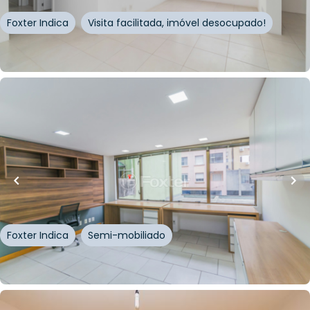
Foxter Indica
Visita facilitada, imóvel desocupado!
Whatsapp
Cód.
834055
R$
162.450,00
R$
146.205,00
10
% OFF
45
m²
•
0
quartos
•
1
banheiro
•
0
vagas
Sala / Conjunto Comercial • Osxford Center
Rua Riachuelo
,
Centro Histórico
,
Porto Alegre
Foxter Indica
Semi-mobiliado
Whatsapp
Cód.
809720