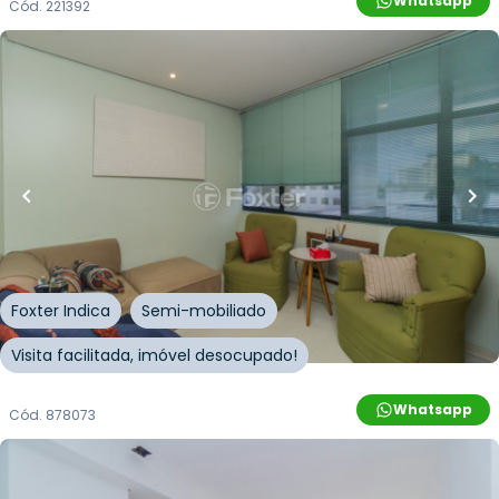
Whatsapp
Cód.
221392
R$
162.000,00
R$
145.800,00
10
% OFF
27
m²
•
0
quartos
•
1
banheiro
•
0
vagas
Sala / Conjunto Comercial • Centro Profissional
Iguatemi
Rua Paulo Setúbal
,
Passo da Areia
,
Porto Alegre
Foxter Indica
Semi-mobiliado
Visita facilitada, imóvel desocupado!
Whatsapp
Cód.
878073
R$
557.220,00