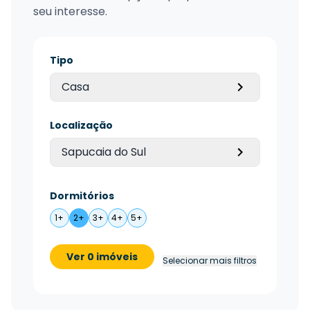
seu interesse.
Tipo
Casa
Localização
Sapucaia do Sul
Dormitórios
1+
2+
3+
4+
5+
Ver 0 imóveis
Selecionar mais filtros