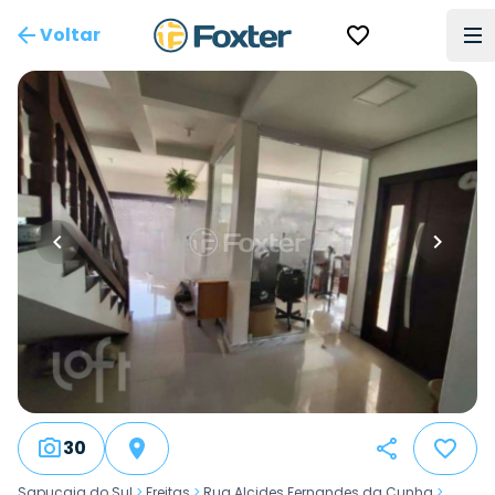
Voltar
30
Sapucaia do Sul
>
Freitas
>
Rua Alcides Fernandes da Cunha
>