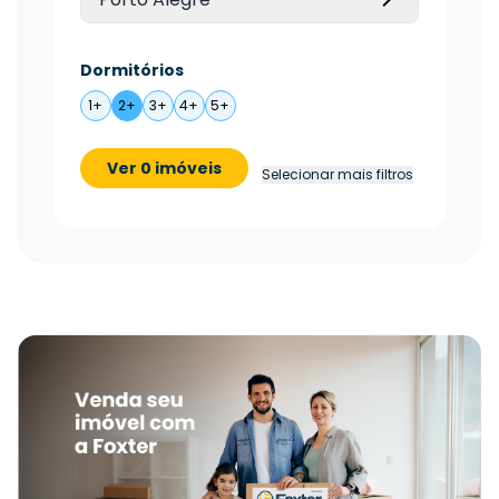
Dormitórios
1+
2+
3+
4+
5+
Ver 0 imóveis
Selecionar mais filtros