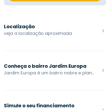
Localização
veja a localização aproximada
Conheça o bairro Jardim Europa
Jardim Europa é um bairro nobre e planejado, localizado na zona norte de Porto Alegre. É bastante novo, foi criado oficialmente em 2016 a partir das mudanças nos arredores do Shopping Iguatemi, formado por diversas torres que contornam o Parque Germânia.O bairro é bastante comercial, contando com os shoppings Iguatemi, Bourbon Country e Viva Open Mall, que oferecem para a região uma infinidade de produtos e serviços, como conveniências, lojas dos mais diversos segmentos, excelentes cafés, restaurantes, além de cinemas, teatro e espaços para eventos.O bairro possui acesso por algumas das principais vias da cidade: Av. Túlio de Rose, R. Carlos Contursi, R. Antônio Carlos Berta, R. Thadeu Onar, R. Indiana, Av. Ferdinand Kisslinger e Av. Veríssimo de Amaral. Os bairros nos arredores são: Boa Vista, Cristo Redentor, Higienópolis, Passo da Areia, Jardim Lindóia e Jardim São Pedro.Você encontra no bairro Jardim Europa: Shopping Iguatemi, Shopping Bourbon Country, Viva Open Mall, Casa Vetro, Outback, Parque Germânia.
Simule o seu financiamento