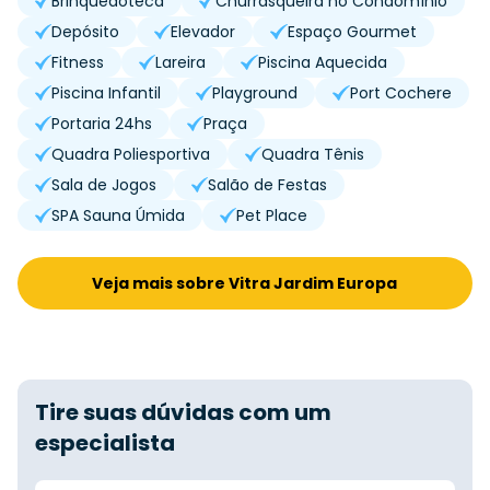
Brinquedoteca
Churrasqueira no Condomínio
Depósito
Elevador
Espaço Gourmet
Fitness
Lareira
Piscina Aquecida
Piscina Infantil
Playground
Port Cochere
Portaria 24hs
Praça
Quadra Poliesportiva
Quadra Tênis
Sala de Jogos
Salão de Festas
SPA Sauna Úmida
Pet Place
Veja mais sobre Vitra Jardim Europa
Tire suas dúvidas com um
especialista