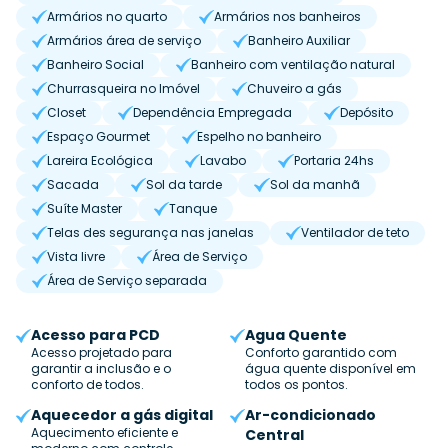
Armários no quarto
Armários nos banheiros
Armários área de serviço
Banheiro Auxiliar
Banheiro Social
Banheiro com ventilação natural
Churrasqueira no Imóvel
Chuveiro a gás
Closet
Dependência Empregada
Depósito
Espaço Gourmet
Espelho no banheiro
Lareira Ecológica
Lavabo
Portaria 24hs
Sacada
Sol da tarde
Sol da manhã
Suíte Master
Tanque
Telas des segurança nas janelas
Ventilador de teto
Vista livre
Área de Serviço
Área de Serviço separada
Acesso para PCD
Agua Quente
Acesso projetado para
Conforto garantido com
garantir a inclusão e o
água quente disponível em
conforto de todos.
todos os pontos.
Aquecedor a gás digital
Ar-condicionado
Aquecimento eficiente e
Central