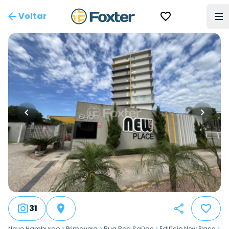
Voltar
31
Novo Hamburgo
>
Primavera
>
Rua Boa Saúde
>
Edifício New Place
>