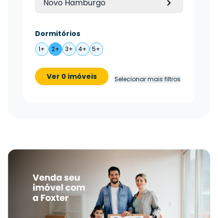
Novo Hamburgo
Dormitórios
1+
2+
3+
4+
5+
Ver 0 imóveis
Selecionar mais filtros