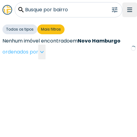
Busque por bairro
Todos os tipos
Mais filtros
Nenhum imóvel encontrado
em
Novo Hamburgo
ordenados por
Loa