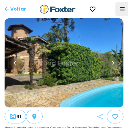
Voltar
41
Novo Hamburgo
>
Lomba Grande
>
Rua Nemes Rodrigues Barbosa