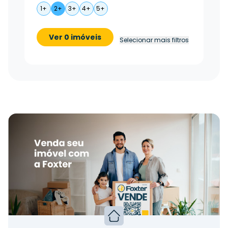
1+
2+
3+
4+
5+
Ver 0 imóveis
Selecionar mais filtros