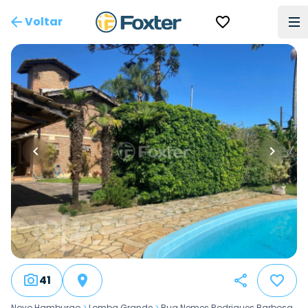
Voltar
41
Novo Hamburgo
>
Lomba Grande
>
Rua Nemes Rodrigues Barbosa