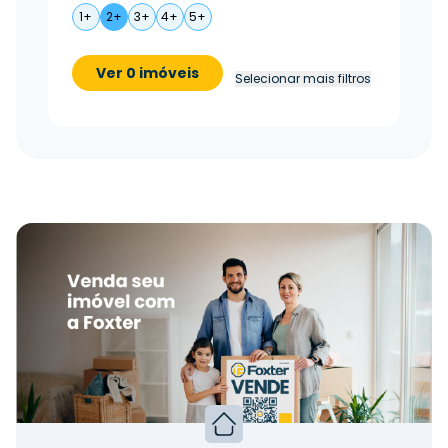
1+
2+
3+
4+
5+
Ver 0 imóveis
Selecionar mais filtros