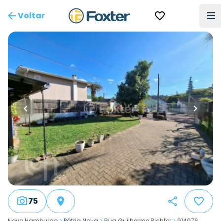
Voltar
75
Novo Hamburgo
>
Pátria Nova
>
Rua Guilherme Richter
>
914976