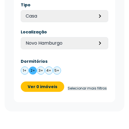
Tipo
Casa
Localização
Novo Hamburgo
Dormitórios
1+
2+
3+
4+
5+
Ver 0 imóveis
Selecionar mais filtros