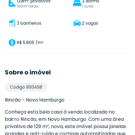
129m² privativos
3 dorms
130m² totais
1 suíte
3 banheiros
2 vagas
R$ 5.806 /m²
Sobre o imóvel
Código
893458
Rincão
-
Novo Hamburgo
Conheça esta bela casa à venda localizada no
bairro Rincão, em Novo Hamburgo. Com uma área
privativa de 129 m², nova, este imóvel possui janelas
grandes e anti-ruído e cortinas automatizadas que