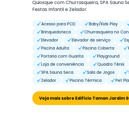
Quiosque com Churrasqueira, SPA Sauna Sec
Festas Infantil e Zelador.
Acesso para PCD
Baby/Kids Play
Brinquedoteca
Churrasqueira no Co
Elevador
Elevador de serviço
E
Piscina Adulta
Piscina Coberta
Portaria com Guarita
Playground
Loja de conveniência
Quadra Tênis
SPA Sauna Seca
Sala de Jogos
Zelador
Piscina Térmica
Pet Pl
Veja mais sobre Edifício Taman Jardim S