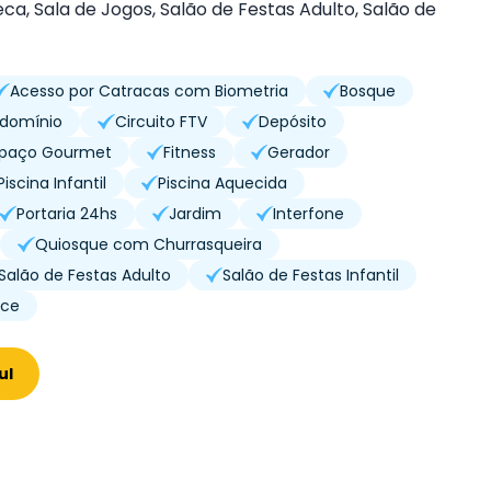
a, Sala de Jogos, Salão de Festas Adulto, Salão de
Acesso por Catracas com Biometria
Bosque
ndomínio
Circuito FTV
Depósito
spaço Gourmet
Fitness
Gerador
Piscina Infantil
Piscina Aquecida
Portaria 24hs
Jardim
Interfone
Quiosque com Churrasqueira
Salão de Festas Adulto
Salão de Festas Infantil
ace
ul