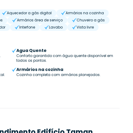
Aquecedor a gás digital
Armários na cozinha
os
Armários área de serviço
Chuveiro a gás
dor
Interfone
Lavabo
Vista livre
Agua Quente
.
Conforto garantido com água quente disponível em
todos os pontos.
Armários na cozinha
al.
Cozinha completa com armários planejados.
endimento
Edifício Taman