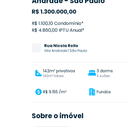
Andrade - São Paulo
R$
1.300.000,00
R$ 1.100,10 Condomínio*
R$ 4.860,00 IPTU Anual*
Rua
Nicola Rollo
Vila Andrade
|
São Paulo
142m² privativos
3 dorms
142m² totais
3 suítes
R$ 9.155 /m²
Fundos
Sobre o imóvel