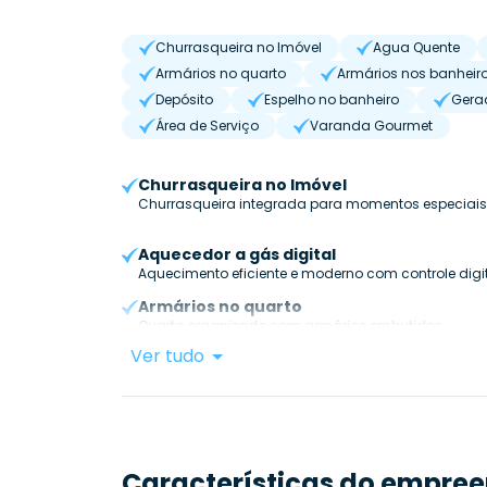
Churrasqueira no Imóvel
Agua Quente
Armários no quarto
Armários nos banheir
Depósito
Espelho no banheiro
Gera
Área de Serviço
Varanda Gourmet
Churrasqueira no Imóvel
Churrasqueira integrada para momentos especiais
Aquecedor a gás digital
Aquecimento eficiente e moderno com controle digit
Armários no quarto
Quarto organizado com armários embutidos.
Ver tudo
Características do empre