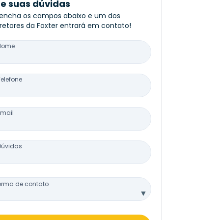
re suas dúvidas
encha os campos abaixo e um dos
retores da Foxter entrará em contato!
Nome
Telefone
Email
Dúvidas
orma de contato
▼