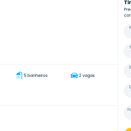
Ti
Pre
cor
5 banheiros
2 vagas
F