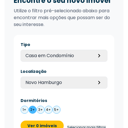
Encontre o seu novo imóvel
Utilize o filtro pré-selecionado abaixo para
encontrar mais opções que possam ser do
seu interesse.
Tipo
Casa em Condomínio
Localização
Novo Hamburgo
Dormitórios
1+
2+
3+
4+
5+
Ver 0 imóveis
Selecionar mais filtros