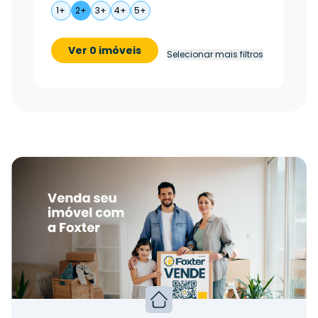
1+
2+
3+
4+
5+
Ver 0 imóveis
Selecionar mais filtros