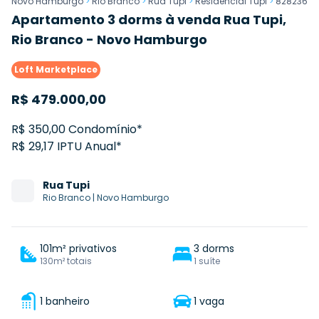
Novo Hamburgo
>
Rio Branco
>
Rua Tupi
>
Residencial Tupi
>
828236
Apartamento 3 dorms à venda Rua Tupi,
Rio Branco - Novo Hamburgo
Loft Marketplace
R$
479.000,00
R$ 350,00 Condomínio*
R$ 29,17 IPTU Anual*
Rua
Tupi
Rio Branco
|
Novo Hamburgo
101m² privativos
3 dorms
130m² totais
1 suíte
1 banheiro
1 vaga