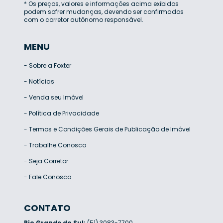
* Os preços, valores e informações acima exibidos
podem sofrer mudanças, devendo ser confirmados
com o corretor autônomo responsável.
MENU
-
Sobre a Foxter
-
Notícias
-
Venda seu Imóvel
-
Política de Privacidade
-
Termos e Condições Gerais de Publicação de Imóvel
-
Trabalhe Conosco
-
Seja Corretor
-
Fale Conosco
CONTATO
Rio Grande do Sul:
(51) 3083-7700