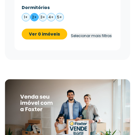
Dormitórios
1+
2+
3+
4+
5+
Ver 0 imóveis
Selecionar mais filtros