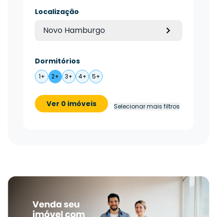
Localização
Novo Hamburgo
Dormitórios
1+
2+
3+
4+
5+
Ver 0 imóveis
Selecionar mais filtros