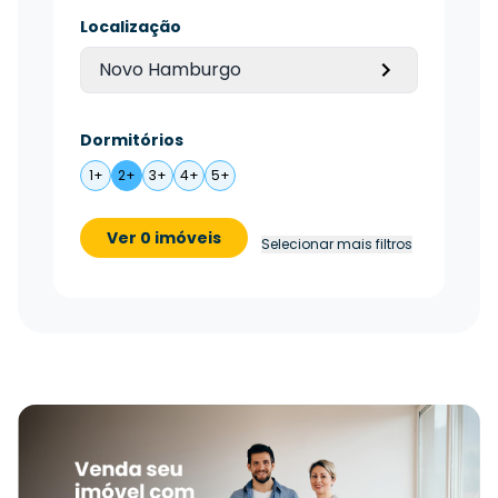
Localização
Novo Hamburgo
Dormitórios
1+
2+
3+
4+
5+
Ver 0 imóveis
Selecionar mais filtros