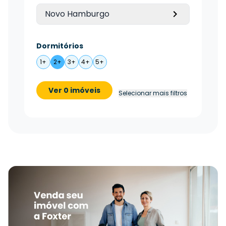
Novo Hamburgo
Dormitórios
1+
2+
3+
4+
5+
Ver 0 imóveis
Selecionar mais filtros