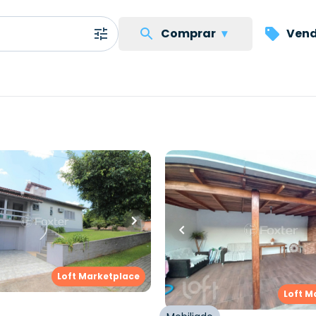
Comprar
▾
Vend
...
00,00
R$
570.000,00
uartos
•
1
banheiro
•
182
m²
•
4
quartos
•
2
banhe
3
vagas
Casa
dro Quaresma da Silva
,
Boa
Rua das Araucárias
,
Boa Sa
Loft Marketplace
o Hamburgo
Hamburgo
Loft M