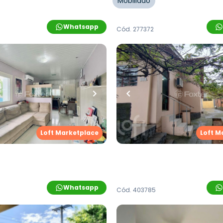
Mobiliado
Whatsapp
Cód.
277372
00,00
R$
371.000,00
uartos
•
1
banheiro
•
171
m²
•
2
quartos
•
1
banhei
3
vagas
Casa
nso Torres Garcia
,
Boa
Rua Erion Julio Heller
,
Boa S
Loft Marketplace
Loft M
o Hamburgo
Hamburgo
Whatsapp
Cód.
403785
00,00
R$
395.000,00