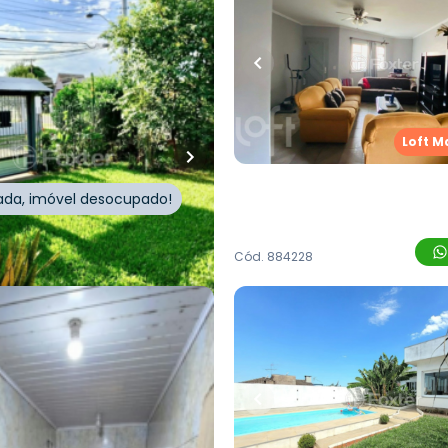
uartos
•
1
banheiro
•
185
m²
•
3
quartos
•
1
banhe
1
vaga
Casa
sque
,
Boa Saúde
,
Novo
Rua do Bosque
,
Boa Saúde
,
Loft M
Hamburgo
itada, imóvel desocupado!
Whatsapp
Cód.
884228
00,00
R$
549.000,00
Loft Marketplace
uartos
•
1
banheiro
•
102
m²
•
2
quartos
•
1
banhe
1
vaga
Casa
Boa Saúde
,
Novo Hamburgo
Rua Fredolino de Souza Soa