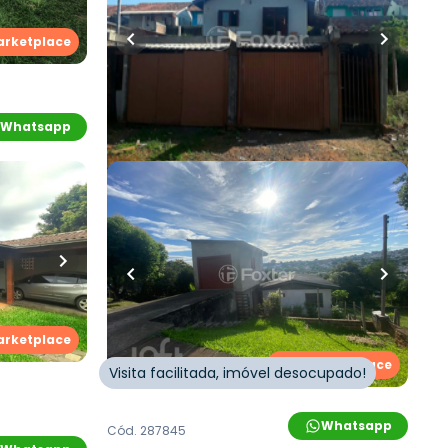
arketplace
Whatsapp
Cód.
293848
Whatsapp
R$
169.000,00
Loft Marketplace
ro
•
50
m²
•
1
quarto
•
1
banheiro
•
0
vagas
Casa
Rua Vinte e Dois de Outubro
,
Boa
aúde
,
Novo
Saúde
,
Novo Hamburgo
arketplace
Loft Marketplace
Visita facilitada, imóvel desocupado!
Whatsapp
Cód.
287845