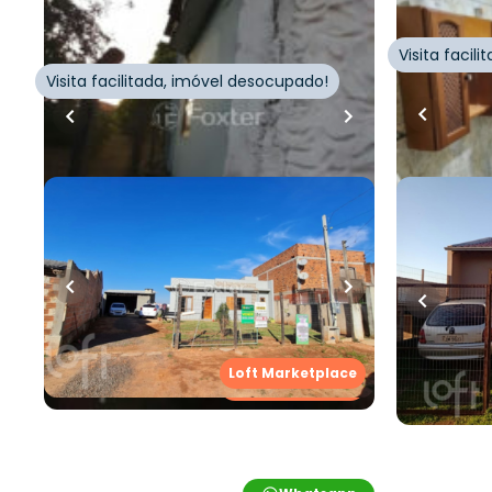
Hamburgo
Visita facil
Visita facilitada, imóvel desocupado!
Cód.
1004577
Whatsapp
Cód.
1012995
R$
350.000,00
R$
230.0
68
m²
•
3
quartos
•
1
banheiro
•
50
m²
•
2
q
2
vagas
0
vagas
Casa
Casa
Avenida Carlos Armando Koch
,
Boa
Rua Doutor
Loft Marketplace
Saúde
,
Novo Hamburgo
Novo Ham
Loft Marketplace