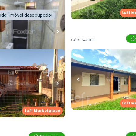
Saúde
,
Novo Hamburgo
Loft M
itada, imóvel desocupado!
Whatsapp
Cód.
247903
00,00
R$
315.000,00
uartos
•
1
banheiro
•
121
m²
•
3
quartos
•
1
banhei
2
vagas
Casa
 Carlos Meine
,
Boa Saúde
,
Rua Erion Julio Heller
,
Boa S
Loft M
burgo
Hamburgo
Loft Marketplace
Loft Marketplace