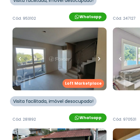
Visita facilitada, imóvel desocupado!
Whatsapp
Cód.
953102
Cód.
247127
R$
420.000,00
R$
530.0
99
m²
•
3
quartos
•
1
banheiro
•
183
m²
•
2
q
2
vagas
2
vagas
Casa
Casa
Rua Tuparaí
,
Boa Saúde
,
Novo
Rua Ildefo
Loft Marketplace
Hamburgo
Saúde
,
Nov
Visita facilitada, imóvel desocupado!
Whatsapp
Cód.
281892
Cód.
970531
R$
208.900,00
R$
350.0