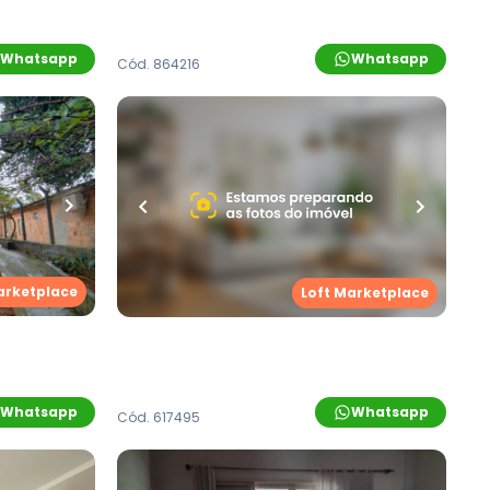
Whatsapp
Whatsapp
Cód.
864216
R$
589.900,00
ro
•
187
m²
•
4
quartos
•
2
banheiros
•
3
vagas
Casa
aúde
,
Novo
Rua Santo Augusto
,
Boa Saúde
,
Novo
arketplace
Loft Marketplace
Hamburgo
Whatsapp
Whatsapp
Cód.
617495
R$
350.000,00