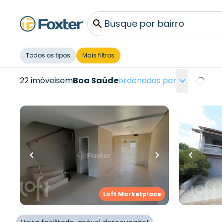
Busque por bairro
Todos os tipos
Mais filtros
22 imóveis
em
Boa Saúde
ordenados por
Loading
R$
440.000,00
R$
619.0
99
m²
•
3
quartos
•
2
banheiros
•
167
m²
•
3
q
2
vagas
1
vaga
Casa
Casa
Rua Tuparaí
,
Boa Saúde
,
Novo
Avenida Pe
Loft Marketplace
Hamburgo
Saúde
,
Nov