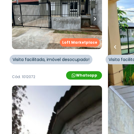
49
m²
•
2
quartos
•
1
banheiro
•
70
m²
•
2
q
0
vagas
0
vagas
Casa
Casa
Rua Milton João Heinle
,
Boa Saúde
,
Rua do Bo
Loft Marketplace
Novo Hamburgo
Hamburgo
Visita facilitada, imóvel desocupado!
Visita facil
Whatsapp
Cód.
1012072
Cód.
1004802
R$
280.000,00
R$
290.0
100
m²
•
2
quartos
•
1
banheiro
•
130
m²
•
3
q
0
vagas
1
vaga
Casa
Casa
Rua Marte
,
Boa Saúde
,
Novo
Rua Taim
,