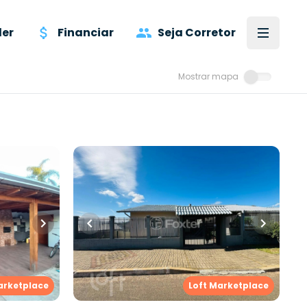
er
Financiar
Seja Corretor
Mostrar mapa
R$
520.000,00
iros
•
91
m²
•
3
quartos
•
1
banheiro
•
2
vagas
Casa
úde
,
Novo
Rua Bruno Dienstmann
,
Boa Saúde
,
Novo Hamburgo
arketplace
Loft Marketplace