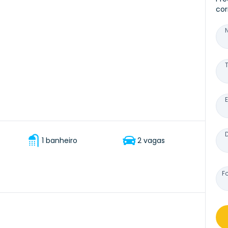
cor
1 banheiro
2 vagas
F