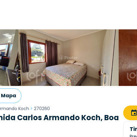
Mapa
 Armando Koch
>
270260
nida Carlos Armando Koch, Boa
Ti
Pre