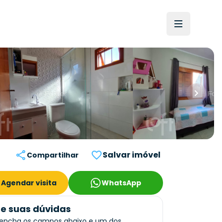
Salvar imóvel
Compartilhar
Agendar visita
WhatsApp
re suas dúvidas
encha os campos abaixo e um dos