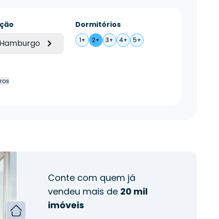
ação
Dormitórios
1+
2+
3+
4+
5+
 Hamburgo
tros
Conte com quem já
vendeu mais de
20 mil
imóveis