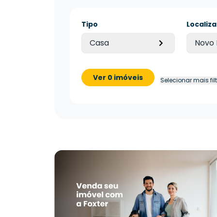
Tipo
Localiz
Casa
Novo
Ver 0 imóveis
Selecionar mais fil