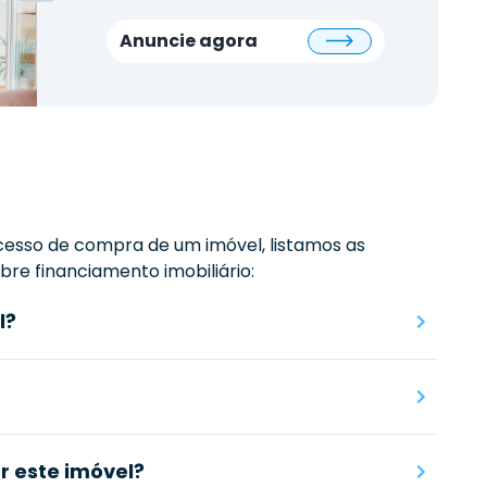
Anuncie agora
esso de compra de um imóvel, listamos as
re financiamento imobiliário:
l?
 este imóvel?