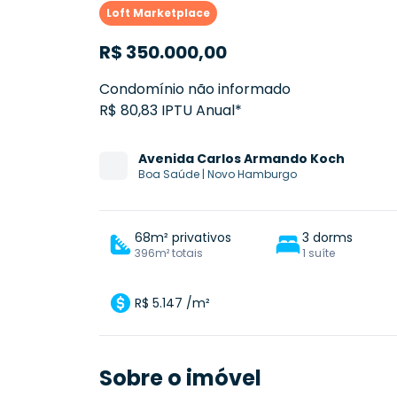
Loft Marketplace
R$
350.000,00
Condomínio não informado
R$ 80,83 IPTU Anual*
Avenida
Carlos Armando Koch
Boa Saúde
|
Novo Hamburgo
68m² privativos
3 dorms
396m² totais
1 suíte
R$ 5.147 /m²
Sobre o imóvel