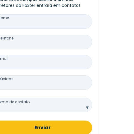
retores da Foxter entrará em contato!
Nome
Telefone
Email
Dúvidas
orma de contato
▼
Enviar