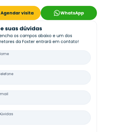
Agendar visita
WhatsApp
re suas dúvidas
encha os campos abaixo e um dos
retores da Foxter entrará em contato!
Nome
Telefone
Email
Dúvidas