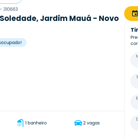
>
310663
 Soledade, Jardim Mauá - Novo
Ti
Pre
desocupado!
cor
1 banheiro
2 vagas