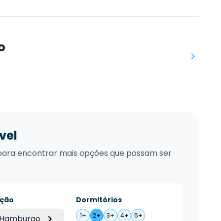
o
vel
xo para encontrar mais opções que possam ser
ação
Dormitórios
1+
2+
3+
4+
5+
 Hamburgo