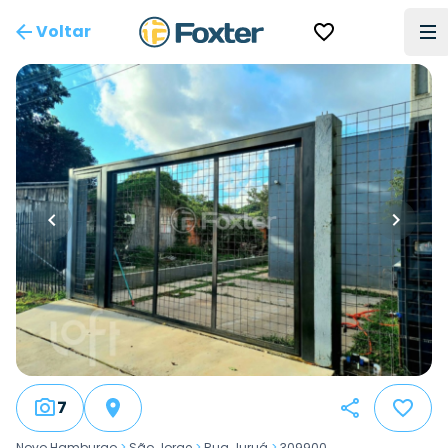
Voltar
7
Novo Hamburgo
>
São Jorge
>
Rua Juruá
>
309900