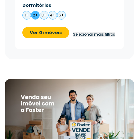
Dormitórios
1+
2+
3+
4+
5+
Ver 0 imóveis
Selecionar mais filtros