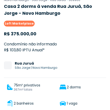
Casa 2 dorms à venda Rua Juruá, São
Jorge - Novo Hamburgo
Loft Marketplace
R$
375.000,00
Condomínio não informado
R$ 103,80 IPTU Anual*
Rua
Juruá
São Jorge
|
Novo Hamburgo
75m² privativos
2 dorms
367m² totais
2 banheiros
1 vaga