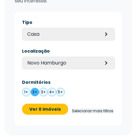
seu interesse.
Tipo
Casa
Localização
Novo Hamburgo
Dormitórios
1+
2+
3+
4+
5+
Ver 0 imóveis
Selecionar mais filtros