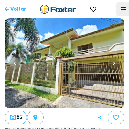
Voltar
25
Novo Hamburgo
>
Ouro Branco
>
Rua Canela
>
308006