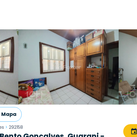
Mapa
es
>
292158
Bento Gonçalves, Guarani -