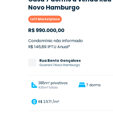
Novo Hamburgo
Loft Marketplace
R$
990.000,00
Condomínio não informado
R$ 146,89 IPTU Anual*
Rua
Bento Gonçalves
Guarani
|
Novo Hamburgo
385m² privativos
7 dorms
435m² totais
R$ 2.571 /m²