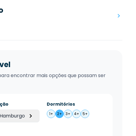
o
vel
xo para encontrar mais opções que possam ser
ação
Dormitórios
1+
2+
3+
4+
5+
 Hamburgo