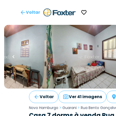
Voltar
Voltar
Ver 41 imagens
Novo Hamburgo
>
Guarani
>
Rua Bento Gonçalv
Casa 7 dorms à venda Rua 