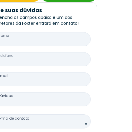
re suas dúvidas
encha os campos abaixo e um dos
retores da Foxter entrará em contato!
Nome
Telefone
Email
Dúvidas
orma de contato
▼