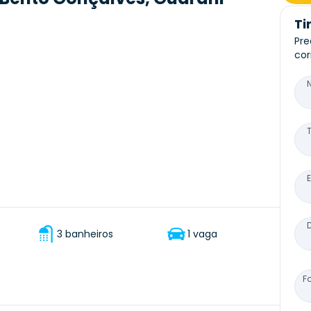
Ti
Pre
cor
3 banheiros
1 vaga
F