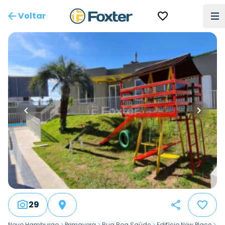
Voltar
29
Novo Hamburgo
>
Primavera
>
Rua Boa Saúde
>
Edifício New Place
>