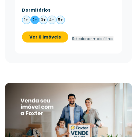
Dormitórios
1+
2+
3+
4+
5+
Ver 0 imóveis
Selecionar mais filtros