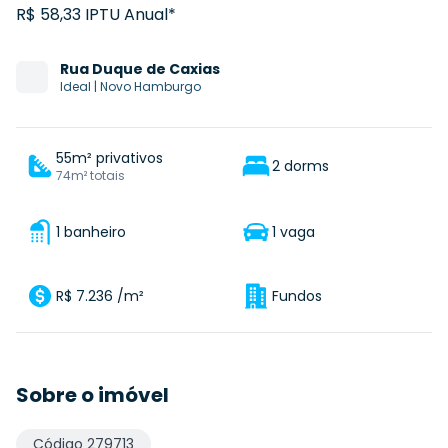
R$ 58,33 IPTU Anual*
Rua
Duque de Caxias
Ideal
|
Novo Hamburgo
55m² privativos
2 dorms
74m² totais
1 banheiro
1 vaga
R$ 7.236 /m²
Fundos
Sobre o imóvel
Código
279713