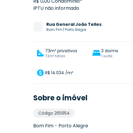
R$ 0,00 Condomínio*
IPTU não informado
Rua
General João Telles
Bom Fim
|
Porto Alegre
73m² privativos
3 dorms
73m² totais
1 suíte
R$ 14.034 /m²
Sobre o imóvel
Código
265954
Bom Fim
-
Porto Alegre