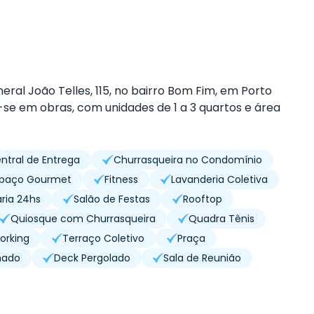
ral João Telles, 115, no bairro Bom Fim, em Porto
e em obras, com unidades de 1 a 3 quartos e área
ntral de Entrega
Churrasqueira no Condomínio
spaço Gourmet
Fitness
Lavanderia Coletiva
aria 24hs
Salão de Festas
Rooftop
Quiosque com Churrasqueira
Quadra Tênis
orking
Terraço Coletivo
Praça
hado
Deck Pergolado
Sala de Reunião