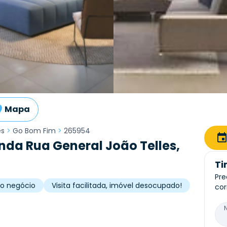
Mapa
es
>
Go Bom Fim
>
265954
da Rua General João Telles,
Ti
Pre
no negócio
Visita facilitada, imóvel desocupado!
cor