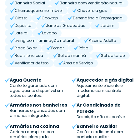
Banheiro Social
Banheiro com ventilação natural
Churrasqueira no Imóvel
Chuveiro a gás
Closet
Cooktop
Dependência Empregada
Depósito
Janelas Gradeadas
Jardim
Lareira
Lavabo
Living com iluminação natural
Piscina Adulta
Placa Solar
Pomar
Pátio
Rua silenciosa
Sol da manhã
Sol da tarde
Ventilador de teto
Área de Serviço
Agua Quente
Aquecedor a gás digital
Conforto garantido com
Aquecimento eficiente e
água quente disponível em
moderno com controle
todos os pontos.
digital.
Armários nos banheiros
Ar Condicinado de
Banheiros organizados com
Parede
armários integrados.
Descrição não disponível.
Armários na cozinha
Banheiro Auxiliar
Cozinha completa com
Conforto adicional com
armários planejados.
banheiro auxiliar.