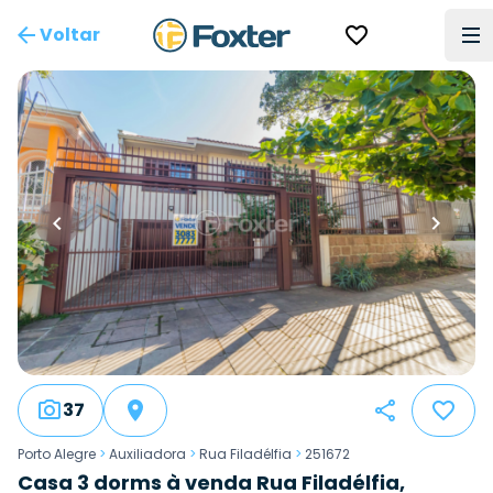
Voltar
37
Porto Alegre
>
Auxiliadora
>
Rua Filadélfia
>
251672
Casa 3 dorms à venda Rua Filadélfia,