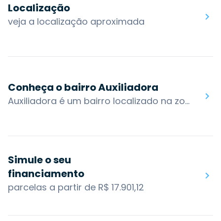
Localização
veja a localização aproximada
Conheça o bairro Auxiliadora
Auxiliadora é um bairro localizado na zona norte de Porto Alegre, está inserido em uma região nobre que reúne um grupo de dezenove bairros com afinidades entre si. A área em que está compreendida é uma das partes mais antigas da cidade, que se desenvolveu ao redor do Centro Histórico.Possui ruas planejadas, um misto de casas antigas e edifícios mais modernos e oferece um comércio variado com bares, casas noturnas e restaurantes.O bairro também possui acesso por algumas das principais vias da cidade: Av. Plínio Brasil Milano, R. 24 de Outubro, Av. Carlos Gomes, Marquês do Pombal, R. Marcelo GamaOs bairros nos arredores são: Mont'Serrat, Boa Vista, Higienópolis, Moinhos de Vento, Rio Branco, Bela Vista, Protásio AlvesVocê encontra no bairro Auxiliadora: Colégio Estadual Piratini, Hospital Militar de Área de Porto Alegre, La Mafia Barbearia Social Club, Zaffari Bordini
Simule o seu
financiamento
parcelas a partir de R$ 17.901,12