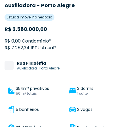
Auxiliadora - Porto Alegre
Estuda imóvel no negócio
R$
2.580.000,00
R$ 0,00 Condomínio*
R$ 7.252,34 IPTU Anual*
Rua
Filadélfia
Auxiliadora
|
Porto Alegre
354m² privativos
3 dorms
561m² totais
1 suíte
5 banheiros
2 vagas