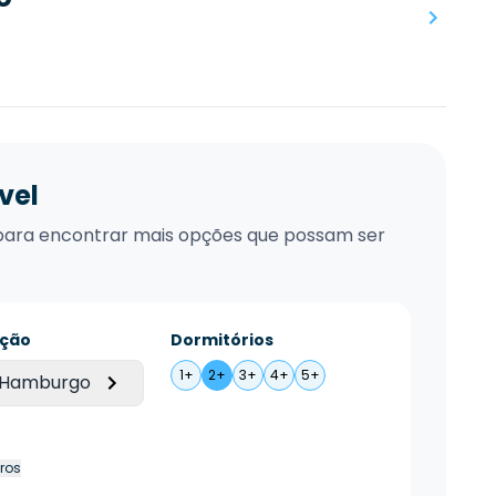
vel
xo para encontrar mais opções que possam ser
ação
Dormitórios
1+
2+
3+
4+
5+
 Hamburgo
tros