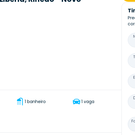
Ti
Pre
cor
1 banheiro
1 vaga
F