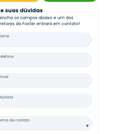
re suas dúvidas
encha os campos abaixo e um dos
retores da Foxter entrará em contato!
Nome
Telefone
Email
Dúvidas
orma de contato
▼