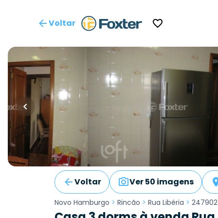
Voltar
Voltar
Ver 50 imagens
Novo Hamburgo
>
Rincão
>
Rua Libéria
>
247902
Casa 3 dorms à venda Rua L