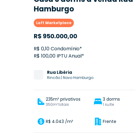
Hamburgo
Loft Marketplace
R$
950.000,00
R$ 0,10 Condomínio*
R$ 100,00 IPTU Anual*
Rua
Libéria
Rincão
|
Novo Hamburgo
235m² privativos
3 dorms
350m² totais
1 suíte
R$ 4.043 /m²
Frente