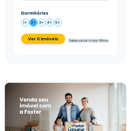
Dormitórios
1+
2+
3+
4+
5+
Ver 0 imóveis
Selecionar mais filtros