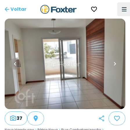
Voltar
37
Novo Hamburgo
>
Pátria Nova
>
Rua Confraternização
>