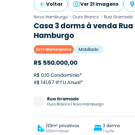
Voltar
Ver 21 imagens
Novo Hamburgo
>
Ouro Branco
>
Rua Gramado
Casa 3 dorms à venda Rua
Hamburgo
Mobiliado
Loft Marketplace
R$
550.000,00
R$ 0,10 Condomínio*
R$ 141,67 IPTU Anual*
Rua
Gramado
Ouro Branco
|
Novo Hamburgo
133m² privativos
3 dorms
359m² totais
1 suíte