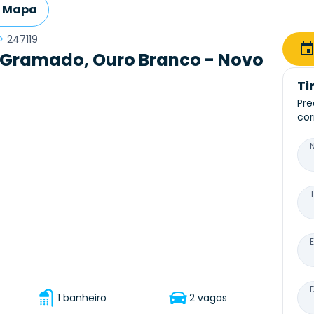
Mapa
>
247119
 Gramado, Ouro Branco - Novo
Ti
Pre
cor
1 banheiro
2 vagas