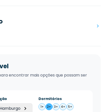
o
vel
xo para encontrar mais opções que possam ser
ação
Dormitórios
1+
2+
3+
4+
5+
 Hamburgo