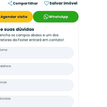
Salvar imóvel
Compartilhar
Agendar visita
WhatsApp
re suas dúvidas
encha os campos abaixo e um dos
retores da Foxter entrará em contato!
Nome
Telefone
Email
Dúvidas