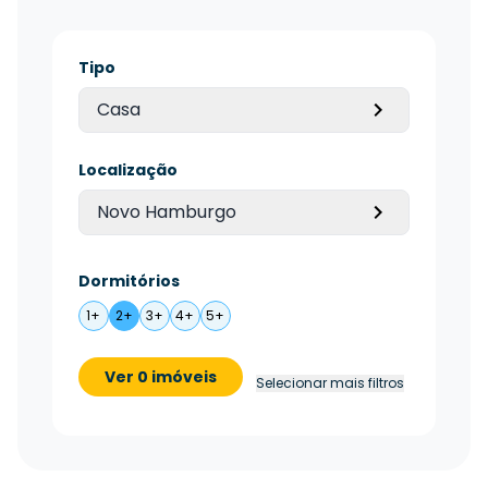
Tipo
Casa
Localização
Novo Hamburgo
Dormitórios
1+
2+
3+
4+
5+
Ver 0 imóveis
Selecionar mais filtros