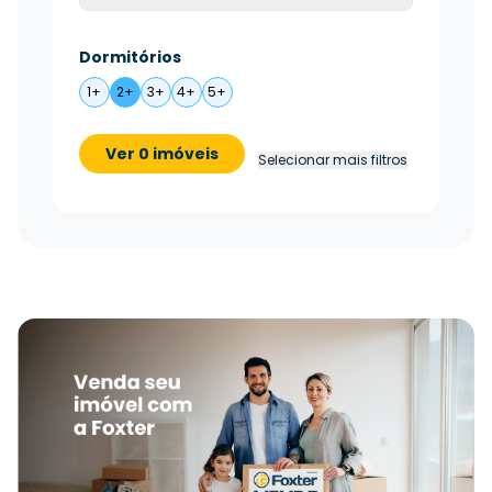
Dormitórios
1+
2+
3+
4+
5+
Ver 0 imóveis
Selecionar mais filtros