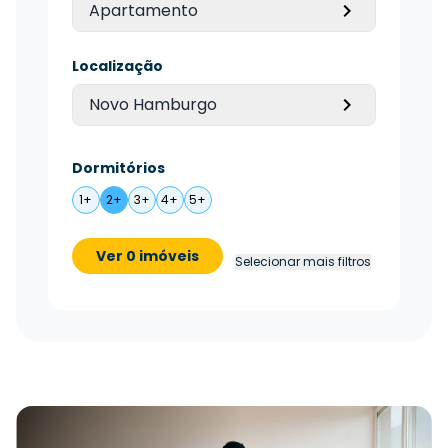
Apartamento
Localização
Novo Hamburgo
Dormitórios
1+
2+
3+
4+
5+
Ver 0 imóveis
Selecionar mais filtros