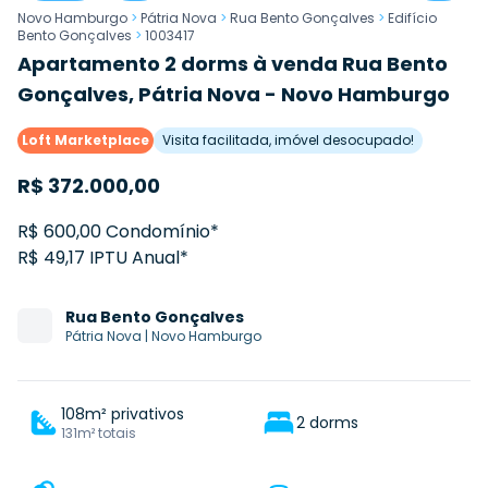
Novo Hamburgo
>
Pátria Nova
>
Rua Bento Gonçalves
>
Edifício
Bento Gonçalves
>
1003417
Apartamento 2 dorms à venda Rua Bento
Gonçalves, Pátria Nova - Novo Hamburgo
Loft Marketplace
Visita facilitada, imóvel desocupado!
R$
372.000,00
R$ 600,00 Condomínio*
R$ 49,17 IPTU Anual*
Rua
Bento Gonçalves
Pátria Nova
|
Novo Hamburgo
108m² privativos
2 dorms
131m² totais