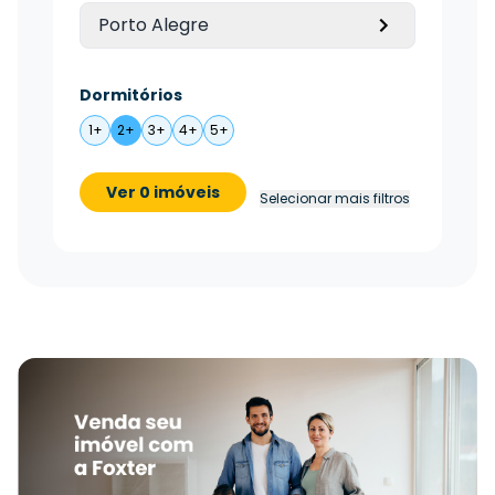
Porto Alegre
Dormitórios
1+
2+
3+
4+
5+
Ver 0 imóveis
Selecionar mais filtros