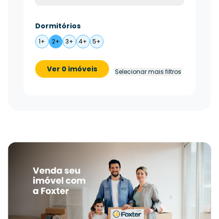
Dormitórios
1+
2+
3+
4+
5+
Ver 0 imóveis
Selecionar mais filtros