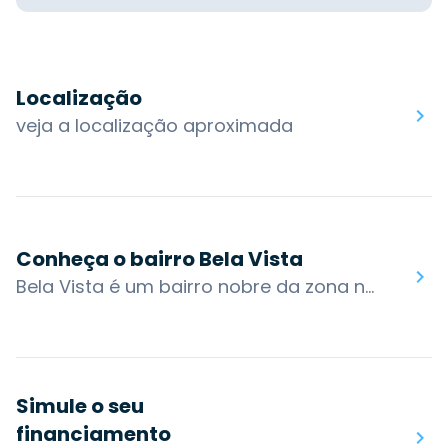
Localização
veja a localização aproximada
Conheça o bairro Bela Vista
Bela Vista é um bairro nobre da zona norte de Porto Alegre, tendo sido um desmembramento de uma das diversas chácaras de Petrópolis. Atualmente, observa-se uma grande alteração no estilo de edificação do bairro, com construções de grandes e luxuosos edifícios.Além disso, é considerado um dos bairros mais elegantes e de maior nível de renda da cidade, com imóveis sofisticados, paisagismo primoroso e praças bastante frequentadas, como a Praça Carlos Simão Arnt, chamada popularmente de "Praça da Encol". O bairro tem cerca de 10 mil habitantes.&nbsp;O bairro também possui acesso por algumas das principais vias da cidade: Av. Carlos Gomes, R. Cabral, R. Casemiro de Abreu, R. Antônio Parreiras, R. Eng. Teixeira Soares, R. Barão de Ubá, R. Pedro IvoOs bairros nos arredores são: Mont'Serrat, Moinhos de Vento, Petrópolis, Três Figueiras, Boa VistaVocê encontra no bairro Bela Vista: Praça Bela Vista, Praça da Encol, Praça Gustavo Langsch, Banca 43 Bela Vista, Culture English Schools
Simule o seu
financiamento