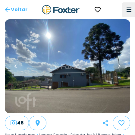
Voltar
46
Novo Hamburgo
>
Lomba Grande
>
Estrada José Affonso Hoher
>