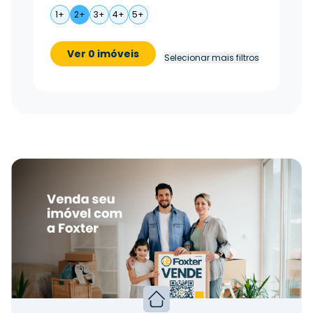
1+
2+
3+
4+
5+
Ver 0 imóveis
Selecionar mais filtros