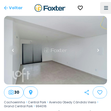
Voltar
30
Cachoeirinha
>
Central Park
>
Avenida Obedy Cândido Vieira
>
Grand Central Park
>
994016