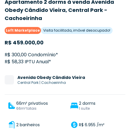
Apartamento 2 dorms à venda Avenida
Obedy Cândido Vieira, Central Park -
Cachoeirinha
Loft Marketplace
Visita facilitada, imóvel desocupado!
R$
459.000,00
R$ 300,00 Condomínio*
R$ 58,33 IPTU Anual*
Avenida
Obedy Cândido Vieira
Central Park
|
Cachoeirinha
66m² privativos
2 dorms
66m² totais
1 suíte
2 banheiros
R$ 6.955 /m²