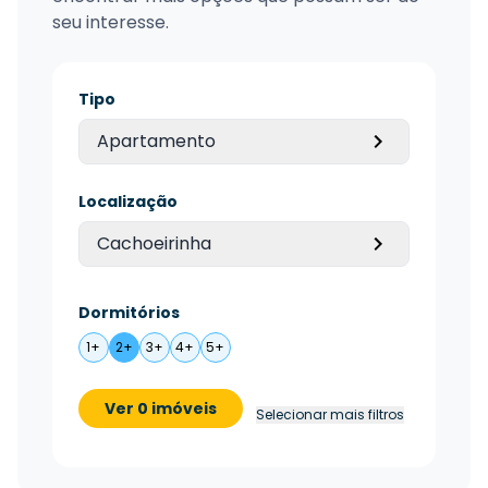
seu interesse.
Tipo
Apartamento
Localização
Cachoeirinha
Dormitórios
1+
2+
3+
4+
5+
Ver 0 imóveis
Selecionar mais filtros