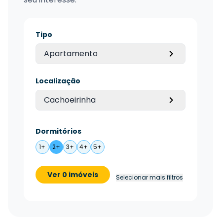
Tipo
Apartamento
Localização
Cachoeirinha
Dormitórios
1+
2+
3+
4+
5+
Ver 0 imóveis
Selecionar mais filtros