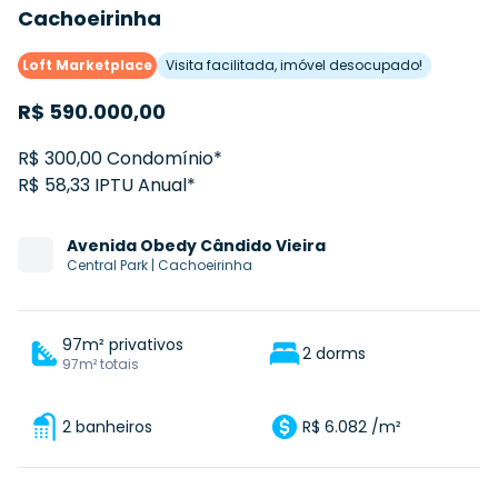
Cachoeirinha
Loft Marketplace
Visita facilitada, imóvel desocupado!
R$
590.000,00
R$ 300,00 Condomínio*
R$ 58,33 IPTU Anual*
Avenida
Obedy Cândido Vieira
Central Park
|
Cachoeirinha
97m² privativos
2 dorms
97m² totais
2 banheiros
R$ 6.082 /m²