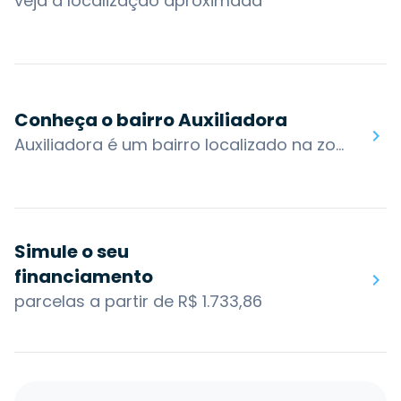
veja a localização aproximada
Conheça o bairro Auxiliadora
Auxiliadora é um bairro localizado na zona norte de Porto Alegre, está inserido em uma região nobre que reúne um grupo de dezenove bairros com afinidades entre si. A área em que está compreendida é uma das partes mais antigas da cidade, que se desenvolveu ao redor do Centro Histórico.Possui ruas planejadas, um misto de casas antigas e edifícios mais modernos e oferece um comércio variado com bares, casas noturnas e restaurantes.O bairro também possui acesso por algumas das principais vias da cidade: Av. Plínio Brasil Milano, R. 24 de Outubro, Av. Carlos Gomes, Marquês do Pombal, R. Marcelo GamaOs bairros nos arredores são: Mont'Serrat, Boa Vista, Higienópolis, Moinhos de Vento, Rio Branco, Bela Vista, Protásio AlvesVocê encontra no bairro Auxiliadora: Colégio Estadual Piratini, Hospital Militar de Área de Porto Alegre, La Mafia Barbearia Social Club, Zaffari Bordini
Simule o seu
financiamento
parcelas a partir de R$ 1.733,86