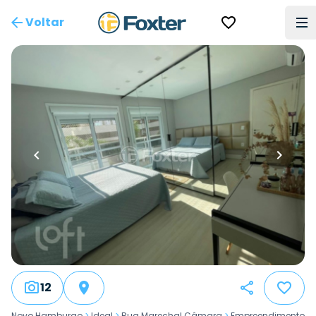
Voltar
12
Novo Hamburgo
>
Ideal
>
Rua Marechal Câmara
>
Empreendimento