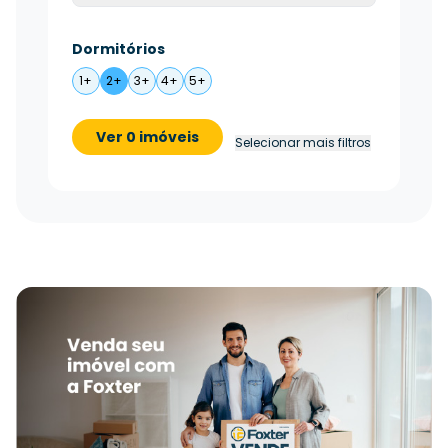
Dormitórios
1+
2+
3+
4+
5+
Ver 0 imóveis
Selecionar mais filtros