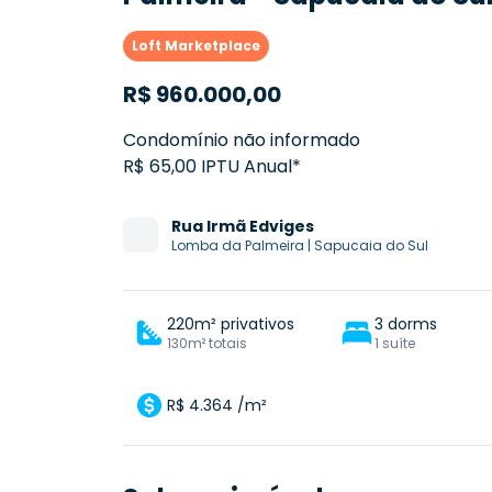
Loft Marketplace
R$
960.000,00
Condomínio não informado
R$ 65,00 IPTU Anual*
Rua
Irmã Edviges
Lomba da Palmeira
|
Sapucaia do Sul
220m² privativos
3 dorms
130m² totais
1 suíte
R$ 4.364 /m²