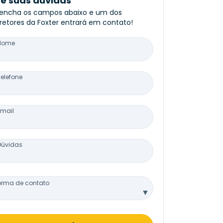
re suas dúvidas
encha os campos abaixo e um dos
retores da Foxter entrará em contato!
Nome
Telefone
Email
Dúvidas
orma de contato
▼