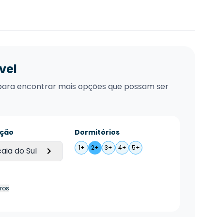
vel
xo para encontrar mais opções que possam ser
ação
Dormitórios
1+
2+
3+
4+
5+
aia do Sul
tros