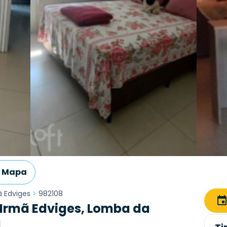
Mapa
ã Edviges
>
982108
 Irmã Edviges, Lomba da
l