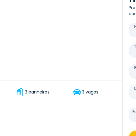
Ti
Pre
cor
3 banheiros
3 vagas
F