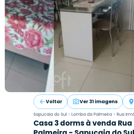
Voltar
Ver 31 imagens
Sapucaia do Sul
>
Lomba da Palmeira
>
Rua Irm
Casa 3 dorms à venda Rua
Palmeira - Sapucaia do Su