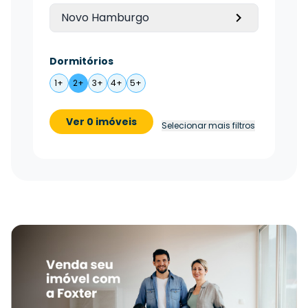
Novo Hamburgo
Dormitórios
1+
2+
3+
4+
5+
Ver 0 imóveis
Selecionar mais filtros