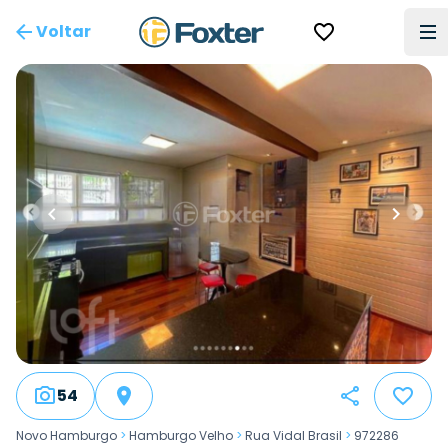
Voltar
54
Novo Hamburgo
>
Hamburgo Velho
>
Rua Vidal Brasil
>
972286