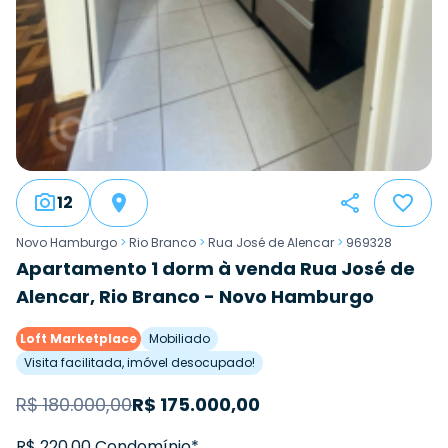
12
Novo Hamburgo
>
Rio Branco
>
Rua José de Alencar
>
969328
Apartamento 1 dorm à venda Rua José de
Alencar, Rio Branco - Novo Hamburgo
Loft Marketplace
Mobiliado
Visita facilitada, imóvel desocupado!
R$
180.000,00
R$
175.000,00
R$ 220,00 Condomínio*