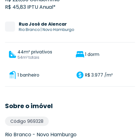
R$ 45,83 IPTU Anual*
Rua
José de Alencar
Rio Branco
|
Novo Hamburgo
44m² privativos
1 dorm
54m² totais
1 banheiro
R$ 3.977 /m²
Sobre o imóvel
Código
969328
Rio Branco
-
Novo Hamburgo