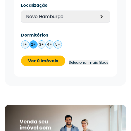
Localização
Novo Hamburgo
Dormitórios
1+
2+
3+
4+
5+
Ver 0 imóveis
Selecionar mais filtros