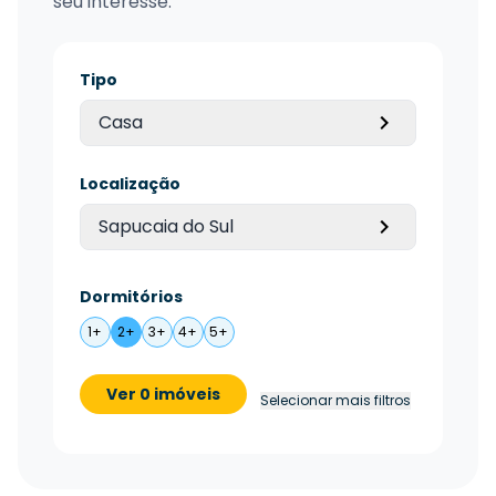
seu interesse.
Tipo
Casa
Localização
Sapucaia do Sul
Dormitórios
1+
2+
3+
4+
5+
Ver 0 imóveis
Selecionar mais filtros