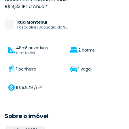
R$ 8,33 IPTU Anual*
Rua
Montesul
Pasqualini
|
Sapucaia do Sul
48m² privativos
2 dorms
81m² totais
1 banheiro
1 vaga
R$ 5.979 /m²
Sobre o imóvel