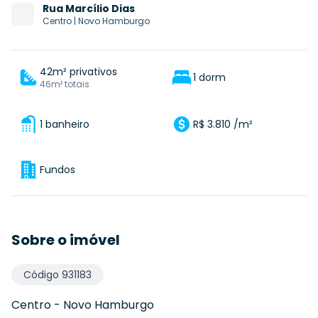
Rua
Marcílio Dias
Centro
|
Novo Hamburgo
42m² privativos
1 dorm
46m² totais
1 banheiro
R$ 3.810 /m²
Fundos
Sobre o imóvel
Código
931183
Centro
-
Novo Hamburgo