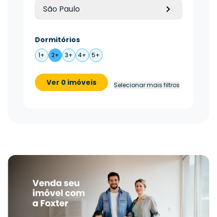
São Paulo
Dormitórios
1+
2+
3+
4+
5+
Ver 0 imóveis
Selecionar mais filtros