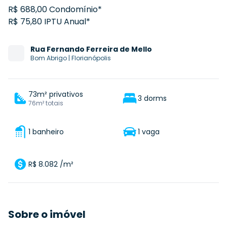
R$ 688,00 Condomínio*
R$ 75,80 IPTU Anual*
Rua
Fernando Ferreira de Mello
Bom Abrigo
|
Florianópolis
73m² privativos
3 dorms
76m² totais
1 banheiro
1 vaga
R$ 8.082 /m²
Sobre o imóvel