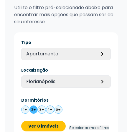
Utilize o filtro pré-selecionado abaixo para
encontrar mais opções que possam ser do
seu interesse.
Tipo
Apartamento
Localização
Florianópolis
Dormitórios
1+
2+
3+
4+
5+
Ver 0 imóveis
Selecionar mais filtros